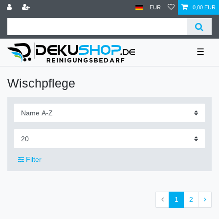
EUR
0,00 EUR
☰
Wischpflege
Filter
1
2