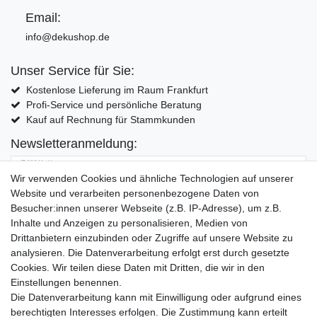
Email:
info@dekushop.de
Unser Service für Sie:
Kostenlose Lieferung im Raum Frankfurt
Profi-Service und persönliche Beratung
Kauf auf Rechnung für Stammkunden
Newsletteranmeldung:
E-MAIL **
Wir verwenden Cookies und ähnliche Technologien auf unserer
Website und verarbeiten personenbezogene Daten von
Hiermit bestätige ich, dass ich die
Daten­schutz­erklärung
gelesen habe. Meine
Besucher:innen unserer Webseite (z.B. IP-Adresse), um z.B.
Einwilligung kann ich jederzeit widerrufen.**
Inhalte und Anzeigen zu personalisieren, Medien von
Drittanbietern einzubinden oder Zugriffe auf unsere Website zu
Abonnieren
analysieren. Die Datenverarbeitung erfolgt erst durch gesetzte
Cookies. Wir teilen diese Daten mit Dritten, die wir in den
** Hierbei handelt es sich um ein Pflichtfeld.
Einstellungen benennen.
Die Datenverarbeitung kann mit Einwilligung oder aufgrund eines
Widerrufs­recht
Widerrufs­formular
Impressum
berechtigten Interesses erfolgen. Die Zustimmung kann erteilt