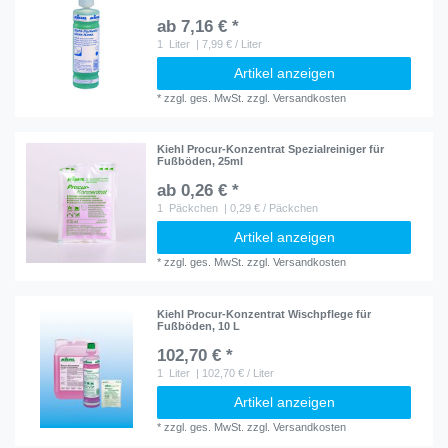
ab 7,16 € *
1
Liter
| 7,99 € / Liter
Artikel anzeigen
*
zzgl. ges. MwSt.
zzgl.
Versandkosten
Kiehl Procur-Konzentrat Spezialreiniger für
Fußböden, 25ml
ab 0,26 € *
1
Päckchen
| 0,29 € / Päckchen
Artikel anzeigen
*
zzgl. ges. MwSt.
zzgl.
Versandkosten
Kiehl Procur-Konzentrat Wischpflege für
Fußböden, 10 L
102,70 € *
1
Liter
| 102,70 € / Liter
Artikel anzeigen
*
zzgl. ges. MwSt.
zzgl.
Versandkosten