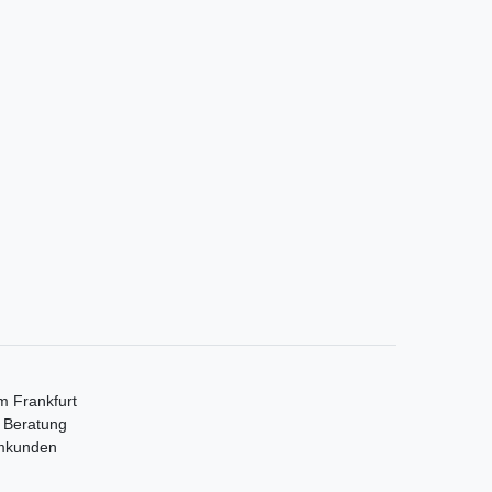
m Frankfurt
e Beratung
mmkunden