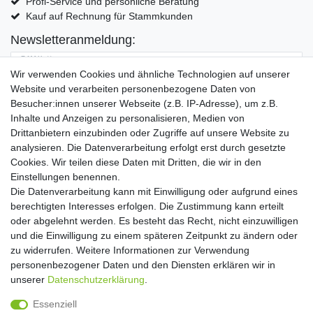
Profi-Service und persönliche Beratung
Kauf auf Rechnung für Stammkunden
Newsletteranmeldung:
E-MAIL **
Wir verwenden Cookies und ähnliche Technologien auf unserer
Website und verarbeiten personenbezogene Daten von
Hiermit bestätige ich, dass ich die
Daten­schutz­erklärung
gelesen habe. Meine
Besucher:innen unserer Webseite (z.B. IP-Adresse), um z.B.
Einwilligung kann ich jederzeit widerrufen.**
Inhalte und Anzeigen zu personalisieren, Medien von
Drittanbietern einzubinden oder Zugriffe auf unsere Website zu
Abonnieren
analysieren. Die Datenverarbeitung erfolgt erst durch gesetzte
Cookies. Wir teilen diese Daten mit Dritten, die wir in den
** Hierbei handelt es sich um ein Pflichtfeld.
Einstellungen benennen.
Die Datenverarbeitung kann mit Einwilligung oder aufgrund eines
Widerrufs­recht
Widerrufs­formular
Impressum
berechtigten Interesses erfolgen. Die Zustimmung kann erteilt
oder abgelehnt werden. Es besteht das Recht, nicht einzuwilligen
und die Einwilligung zu einem späteren Zeitpunkt zu ändern oder
Daten­schutz­erklärung
AGB
Kontakt
zu widerrufen. Weitere Informationen zur Verwendung
personenbezogener Daten und den Diensten erklären wir in
unserer
Daten­schutz­erklärung
.
Copyright 2016 | Dekushop.de | Alle Rechte vorbehalten. |
Essenziell
Angebote gelten nur für Industrie, Handel, Handwerk und