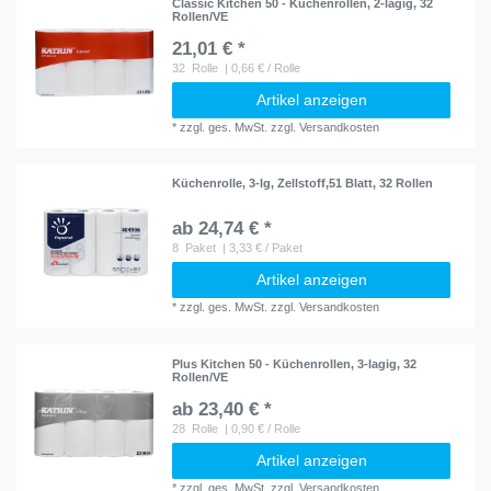
Classic Kitchen 50 - Küchenrollen, 2-lagig, 32
Rollen/VE
21,01 € *
32
Rolle
| 0,66 € / Rolle
Artikel anzeigen
*
zzgl. ges. MwSt.
zzgl.
Versandkosten
Küchenrolle, 3-lg, Zellstoff,51 Blatt, 32 Rollen
ab 24,74 € *
8
Paket
| 3,33 € / Paket
Artikel anzeigen
*
zzgl. ges. MwSt.
zzgl.
Versandkosten
Plus Kitchen 50 - Küchenrollen, 3-lagig, 32
Rollen/VE
ab 23,40 € *
28
Rolle
| 0,90 € / Rolle
Artikel anzeigen
*
zzgl. ges. MwSt.
zzgl.
Versandkosten