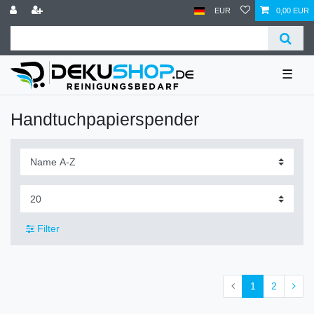
EUR
0,00 EUR
☰
Handtuchpapierspender
Filter
1
2