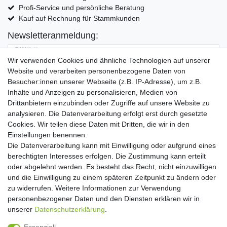
Profi-Service und persönliche Beratung
Kauf auf Rechnung für Stammkunden
Newsletteranmeldung:
E-MAIL **
Wir verwenden Cookies und ähnliche Technologien auf unserer
Website und verarbeiten personenbezogene Daten von
Hiermit bestätige ich, dass ich die
Daten­schutz­erklärung
gelesen habe. Meine
Besucher:innen unserer Webseite (z.B. IP-Adresse), um z.B.
Einwilligung kann ich jederzeit widerrufen.**
Inhalte und Anzeigen zu personalisieren, Medien von
Drittanbietern einzubinden oder Zugriffe auf unsere Website zu
Abonnieren
analysieren. Die Datenverarbeitung erfolgt erst durch gesetzte
Cookies. Wir teilen diese Daten mit Dritten, die wir in den
** Hierbei handelt es sich um ein Pflichtfeld.
Einstellungen benennen.
Die Datenverarbeitung kann mit Einwilligung oder aufgrund eines
Widerrufs­recht
Widerrufs­formular
Impressum
berechtigten Interesses erfolgen. Die Zustimmung kann erteilt
oder abgelehnt werden. Es besteht das Recht, nicht einzuwilligen
und die Einwilligung zu einem späteren Zeitpunkt zu ändern oder
Daten­schutz­erklärung
AGB
Kontakt
zu widerrufen. Weitere Informationen zur Verwendung
personenbezogener Daten und den Diensten erklären wir in
unserer
Daten­schutz­erklärung
.
Copyright 2016 | Dekushop.de | Alle Rechte vorbehalten. |