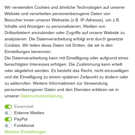
E-MAIL **
Wir verwenden Cookies und ähnliche Technologien auf unserer
Website und verarbeiten personenbezogene Daten von
Hiermit bestätige ich, dass ich die
Daten­schutz­erklärung
gelesen habe. Meine
Besucher:innen unserer Webseite (z.B. IP-Adresse), um z.B.
Einwilligung kann ich jederzeit widerrufen.**
Inhalte und Anzeigen zu personalisieren, Medien von
Drittanbietern einzubinden oder Zugriffe auf unsere Website zu
Abonnieren
analysieren. Die Datenverarbeitung erfolgt erst durch gesetzte
Cookies. Wir teilen diese Daten mit Dritten, die wir in den
** Hierbei handelt es sich um ein Pflichtfeld.
Einstellungen benennen.
Die Datenverarbeitung kann mit Einwilligung oder aufgrund eines
Widerrufs­recht
Widerrufs­formular
Impressum
berechtigten Interesses erfolgen. Die Zustimmung kann erteilt
oder abgelehnt werden. Es besteht das Recht, nicht einzuwilligen
und die Einwilligung zu einem späteren Zeitpunkt zu ändern oder
Daten­schutz­erklärung
AGB
Kontakt
zu widerrufen. Weitere Informationen zur Verwendung
personenbezogener Daten und den Diensten erklären wir in
unserer
Daten­schutz­erklärung
.
Copyright 2016 | Dekushop.de | Alle Rechte vorbehalten. |
Essenziell
Angebote gelten nur für Industrie, Handel, Handwerk und
Externe Medien
Gewerbe. Preise zzgl. gesetzl. Mwst.
PayPal
Funktional
Weitere Einstellungen
Widerrufs­recht
Widerrufs­formular
Impressum