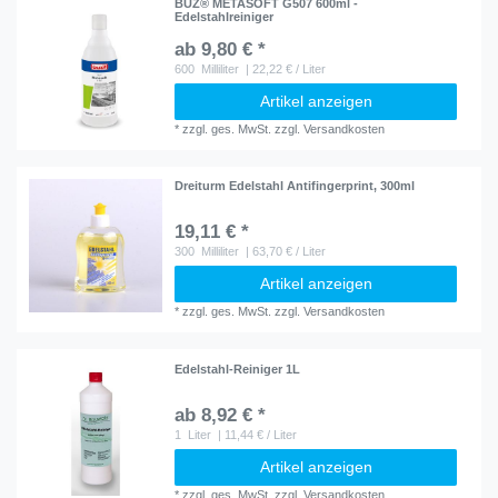
BUZ® METASOFT G507 600ml -
Edelstahlreiniger
ab 9,80 € *
600
Milliliter
| 22,22 € / Liter
Artikel anzeigen
*
zzgl. ges. MwSt.
zzgl.
Versandkosten
Dreiturm Edelstahl Antifingerprint, 300ml
19,11 € *
300
Milliliter
| 63,70 € / Liter
Artikel anzeigen
*
zzgl. ges. MwSt.
zzgl.
Versandkosten
Edelstahl-Reiniger 1L
ab 8,92 € *
1
Liter
| 11,44 € / Liter
Artikel anzeigen
*
zzgl. ges. MwSt.
zzgl.
Versandkosten