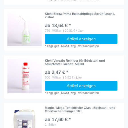
Kiehl Eloxa Prima Eelstahlpflege Sprühflasche,
750ml
ab 13,64 € *
750
Milliliter
| 20,31 € / Liter
Artikel anzeigen
*
zzgl. ges. MwSt.
zzgl.
Versandkosten
Kiehl Vinoxin Reiniger für Edelstahl und
säurefeste Flächen, 500ml
ab 2,47 € *
500
Milliliter
| 5,52 € / Liter
Artikel anzeigen
*
zzgl. ges. MwSt.
zzgl.
Versandkosten
Magic / Mega Tensidfreier Glas-, Edelstahl- und
Oberflächenreiniger, 10 L
ab 17,60 € *
1
Stück