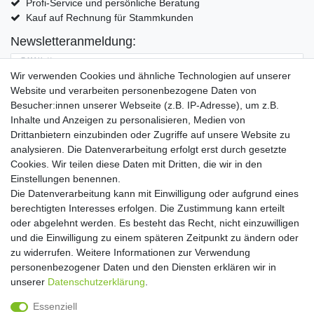
Profi-Service und persönliche Beratung
Kauf auf Rechnung für Stammkunden
Newsletteranmeldung:
E-MAIL **
Wir verwenden Cookies und ähnliche Technologien auf unserer
Website und verarbeiten personenbezogene Daten von
Hiermit bestätige ich, dass ich die
Daten­schutz­erklärung
gelesen habe. Meine
Besucher:innen unserer Webseite (z.B. IP-Adresse), um z.B.
Einwilligung kann ich jederzeit widerrufen.**
Inhalte und Anzeigen zu personalisieren, Medien von
Drittanbietern einzubinden oder Zugriffe auf unsere Website zu
Abonnieren
analysieren. Die Datenverarbeitung erfolgt erst durch gesetzte
Cookies. Wir teilen diese Daten mit Dritten, die wir in den
** Hierbei handelt es sich um ein Pflichtfeld.
Einstellungen benennen.
Die Datenverarbeitung kann mit Einwilligung oder aufgrund eines
Widerrufs­recht
Widerrufs­formular
Impressum
berechtigten Interesses erfolgen. Die Zustimmung kann erteilt
oder abgelehnt werden. Es besteht das Recht, nicht einzuwilligen
und die Einwilligung zu einem späteren Zeitpunkt zu ändern oder
Daten­schutz­erklärung
AGB
Kontakt
zu widerrufen. Weitere Informationen zur Verwendung
personenbezogener Daten und den Diensten erklären wir in
unserer
Daten­schutz­erklärung
.
Copyright 2016 | Dekushop.de | Alle Rechte vorbehalten. |
Essenziell