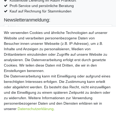
Kostenlose Lieferung im Raum Frankfurt
Profi-Service und persönliche Beratung
Kauf auf Rechnung für Stammkunden
Newsletteranmeldung:
E-MAIL **
Wir verwenden Cookies und ähnliche Technologien auf unserer
Website und verarbeiten personenbezogene Daten von
Hiermit bestätige ich, dass ich die
Daten­schutz­erklärung
gelesen habe. Meine
Besucher:innen unserer Webseite (z.B. IP-Adresse), um z.B.
Einwilligung kann ich jederzeit widerrufen.**
Inhalte und Anzeigen zu personalisieren, Medien von
Drittanbietern einzubinden oder Zugriffe auf unsere Website zu
Abonnieren
analysieren. Die Datenverarbeitung erfolgt erst durch gesetzte
Cookies. Wir teilen diese Daten mit Dritten, die wir in den
** Hierbei handelt es sich um ein Pflichtfeld.
Einstellungen benennen.
Die Datenverarbeitung kann mit Einwilligung oder aufgrund eines
Widerrufs­recht
Widerrufs­formular
Impressum
berechtigten Interesses erfolgen. Die Zustimmung kann erteilt
oder abgelehnt werden. Es besteht das Recht, nicht einzuwilligen
und die Einwilligung zu einem späteren Zeitpunkt zu ändern oder
Daten­schutz­erklärung
AGB
Kontakt
zu widerrufen. Weitere Informationen zur Verwendung
personenbezogener Daten und den Diensten erklären wir in
unserer
Daten­schutz­erklärung
.
Copyright 2016 | Dekushop.de | Alle Rechte vorbehalten. |