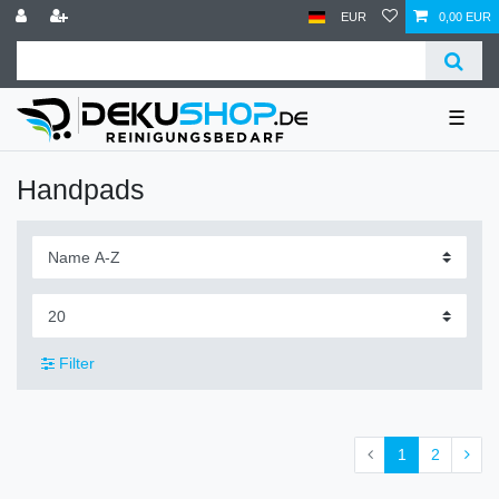
EUR
0,00 EUR
☰
Handpads
Filter
1
2