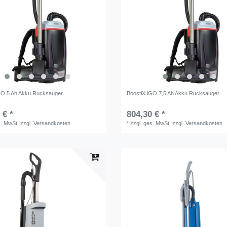
GO 5 Ah Akku Rucksauger
BoostiX iGO 7,5 Ah Akku Rucksauger
 € *
804,30 € *
s. MwSt.
zzgl.
Versandkosten
*
zzgl. ges. MwSt.
zzgl.
Versandkosten