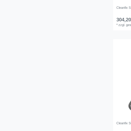
Cleanfix 
304,20
*
zzgl. ge
Cleanfix 