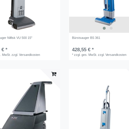
uger Nilfisk VU 500 15"
Bürstsauger BS 361
 € *
428,55 € *
s. MwSt.
zzgl.
Versandkosten
*
zzgl. ges. MwSt.
zzgl.
Versandkosten