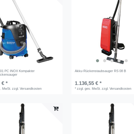
01 PC INOX Kompakter
Akku-Rückenstaubsauger RS 08 B
ockensauger
 € *
1.136,55 € *
s. MwSt.
zzgl.
Versandkosten
*
zzgl. ges. MwSt.
zzgl.
Versandkosten