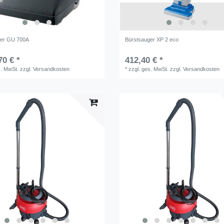
ger GU 700A
Bürstsauger XP 2 eco
70 € *
412,40 € *
s. MwSt.
zzgl.
Versandkosten
*
zzgl. ges. MwSt.
zzgl.
Versandkosten