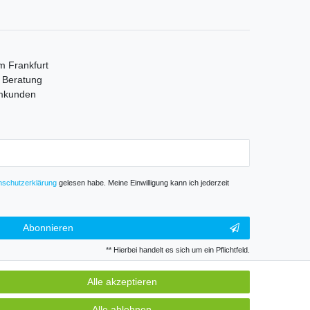
m Frankfurt
e Beratung
mmkunden
­schutz­erklärung
gelesen habe. Meine Einwilligung kann ich jederzeit
Abonnieren
** Hierbei handelt es sich um ein Pflichtfeld.
Alle akzeptieren
GB
Kontakt
Alle ablehnen