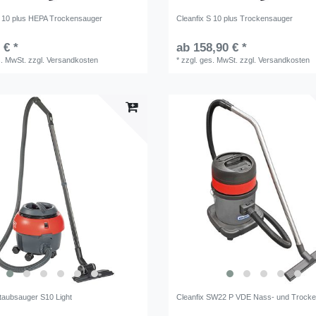
S 10 plus HEPA Trockensauger
Cleanfix S 10 plus Trockensauger
 € *
ab 158,90 € *
s. MwSt.
zzgl.
Versandkosten
*
zzgl. ges. MwSt.
zzgl.
Versandkosten
Staubsauger S10 Light
Cleanfix SW22 P VDE Nass- und Trock