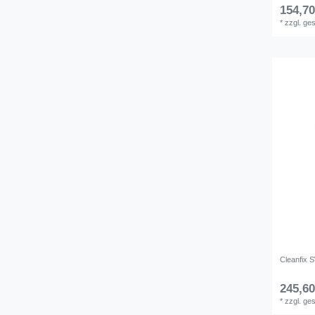
154,70
*
zzgl. ge
Cleanfix
245,60
*
zzgl. ge