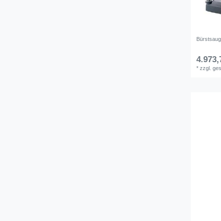
Bürstsau
4.973,
*
zzgl. ge