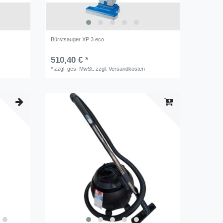
Bürstsauger XP 3 eco
510,40 € *
*
zzgl. ges. MwSt.
zzgl.
Versandkosten