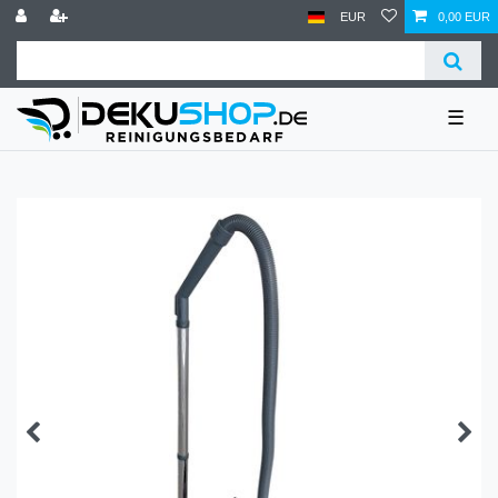
EUR
0,00 EUR
☰