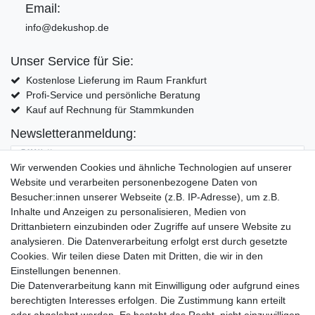
Email:
info@dekushop.de
Unser Service für Sie:
Kostenlose Lieferung im Raum Frankfurt
Profi-Service und persönliche Beratung
Kauf auf Rechnung für Stammkunden
Newsletteranmeldung:
E-MAIL **
Wir verwenden Cookies und ähnliche Technologien auf unserer
Website und verarbeiten personenbezogene Daten von
Hiermit bestätige ich, dass ich die
Daten­schutz­erklärung
gelesen habe. Meine
Besucher:innen unserer Webseite (z.B. IP-Adresse), um z.B.
Einwilligung kann ich jederzeit widerrufen.**
Inhalte und Anzeigen zu personalisieren, Medien von
Drittanbietern einzubinden oder Zugriffe auf unsere Website zu
Abonnieren
analysieren. Die Datenverarbeitung erfolgt erst durch gesetzte
Cookies. Wir teilen diese Daten mit Dritten, die wir in den
** Hierbei handelt es sich um ein Pflichtfeld.
Einstellungen benennen.
Die Datenverarbeitung kann mit Einwilligung oder aufgrund eines
Widerrufs­recht
Widerrufs­formular
Impressum
berechtigten Interesses erfolgen. Die Zustimmung kann erteilt