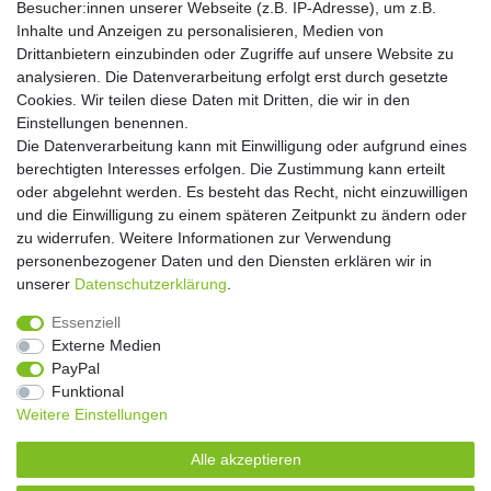
Besucher:innen unserer Webseite (z.B. IP-Adresse), um z.B.
Einwilligung kann ich jederzeit widerrufen.**
Inhalte und Anzeigen zu personalisieren, Medien von
Drittanbietern einzubinden oder Zugriffe auf unsere Website zu
Abonnieren
analysieren. Die Datenverarbeitung erfolgt erst durch gesetzte
Cookies. Wir teilen diese Daten mit Dritten, die wir in den
** Hierbei handelt es sich um ein Pflichtfeld.
Einstellungen benennen.
Die Datenverarbeitung kann mit Einwilligung oder aufgrund eines
Widerrufs­recht
Widerrufs­formular
Impressum
berechtigten Interesses erfolgen. Die Zustimmung kann erteilt
oder abgelehnt werden. Es besteht das Recht, nicht einzuwilligen
und die Einwilligung zu einem späteren Zeitpunkt zu ändern oder
Daten­schutz­erklärung
AGB
Kontakt
zu widerrufen. Weitere Informationen zur Verwendung
personenbezogener Daten und den Diensten erklären wir in
unserer
Daten­schutz­erklärung
.
Copyright 2016 | Dekushop.de | Alle Rechte vorbehalten. |
Essenziell
Angebote gelten nur für Industrie, Handel, Handwerk und
Externe Medien
Gewerbe. Preise zzgl. gesetzl. Mwst.
PayPal
Funktional
Weitere Einstellungen
Widerrufs­recht
Widerrufs­formular
Impressum
Alle akzeptieren
Daten­schutz­erklärung
AGB
Kontakt