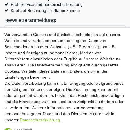
Profi-Service und persönliche Beratung
Kauf auf Rechnung für Stammkunden
Newsletteranmeldung:
E-MAIL **
Wir verwenden Cookies und ähnliche Technologien auf unserer
Website und verarbeiten personenbezogene Daten von
Hiermit bestätige ich, dass ich die
Daten­schutz­erklärung
gelesen habe. Meine
Besucher:innen unserer Webseite (z.B. IP-Adresse), um z.B.
Einwilligung kann ich jederzeit widerrufen.**
Inhalte und Anzeigen zu personalisieren, Medien von
Drittanbietern einzubinden oder Zugriffe auf unsere Website zu
Abonnieren
analysieren. Die Datenverarbeitung erfolgt erst durch gesetzte
Cookies. Wir teilen diese Daten mit Dritten, die wir in den
** Hierbei handelt es sich um ein Pflichtfeld.
Einstellungen benennen.
Die Datenverarbeitung kann mit Einwilligung oder aufgrund eines
Widerrufs­recht
Widerrufs­formular
Impressum
berechtigten Interesses erfolgen. Die Zustimmung kann erteilt
oder abgelehnt werden. Es besteht das Recht, nicht einzuwilligen
und die Einwilligung zu einem späteren Zeitpunkt zu ändern oder
Daten­schutz­erklärung
AGB
Kontakt
zu widerrufen. Weitere Informationen zur Verwendung
personenbezogener Daten und den Diensten erklären wir in
unserer
Daten­schutz­erklärung
.
Copyright 2016 | Dekushop.de | Alle Rechte vorbehalten. |