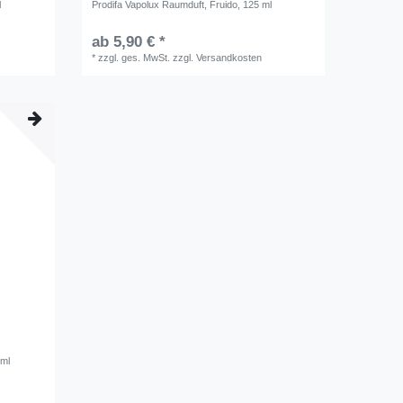
l
Prodifa Vapolux Raumduft, Fruido, 125 ml
ab 5,90 € *
*
zzgl. ges. MwSt.
zzgl.
Versandkosten
 ml