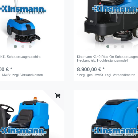
 K11 Scheuersaugmaschine
Kinsmann K140 Ride-On Scheuersaugm
Heckantrieb, Hochleistungsmodell
00 € *
8.900,00 € *
s. MwSt.
zzgl.
Versandkosten
*
zzgl. ges. MwSt.
zzgl.
Versandkosten