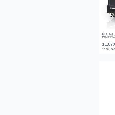
Kinsmann
Hochleist
11.870
*
zzgl. ge