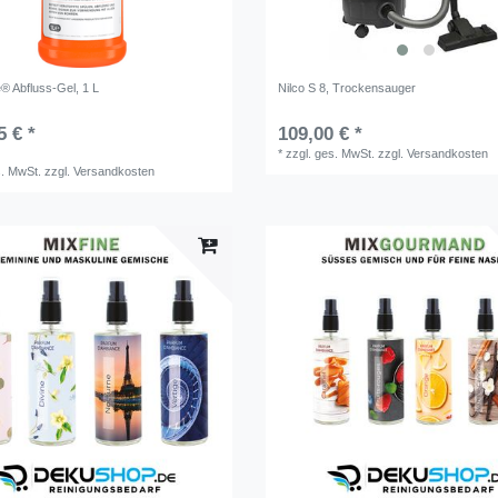
® Abfluss-Gel, 1 L
Nilco S 8, Trockensauger
5 € *
109,00 € *
*
zzgl. ges. MwSt.
zzgl.
Versandkosten
s. MwSt.
zzgl.
Versandkosten