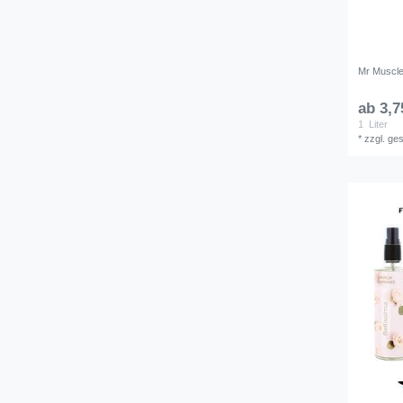
Mr Muscle
ab 3,7
1
Liter
*
zzgl. ge