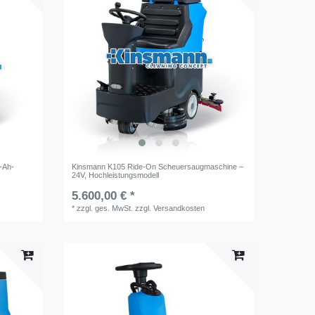
-Ah-
Kinsmann K105 Ride-On Scheuersaugmaschine –
24V, Hochleistungsmodell
5.600,00 € *
*
zzgl. ges. MwSt.
zzgl.
Versandkosten