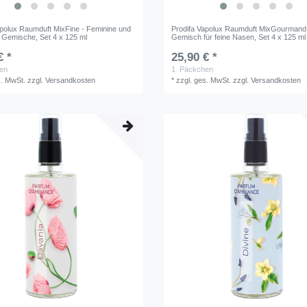
apolux Raumduft MixFine - Feminine und
Prodifa Vapolux Raumduft MixGourmand
 Gemische, Set 4 x 125 ml
Gemisch für feine Nasen, Set 4 x 125 ml
€ *
25,90 € *
en
1
Päckchen
s. MwSt.
zzgl.
Versandkosten
*
zzgl. ges. MwSt.
zzgl.
Versandkosten