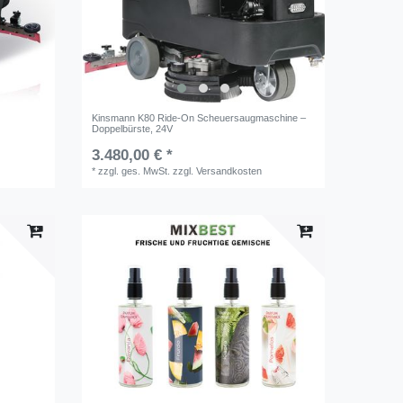
Kinsmann K80 Ride-On Scheuersaugmaschine –
Doppelbürste, 24V
3.480,00 € *
*
zzgl. ges. MwSt.
zzgl.
Versandkosten