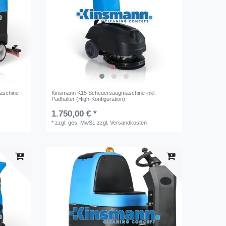
aschine –
Kinsmann K15 Scheuersaugmaschine inkl.
Padhalter (High-Konfiguration)
1.750,00 € *
*
zzgl. ges. MwSt.
zzgl.
Versandkosten