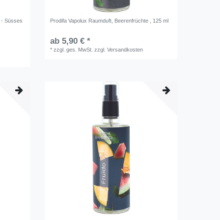
 - Süsses
Prodifa Vapolux Raumduft, Beerenfrüchte , 125 ml
ab 5,90 € *
*
zzgl. ges. MwSt.
zzgl.
Versandkosten