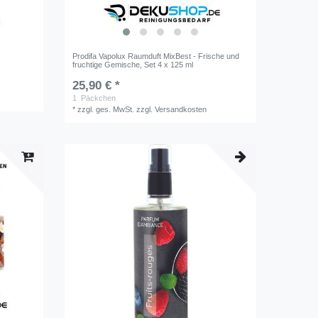
Prodifa Vapolux Raumduft MixBest - Frische und
fruchtige Gemische, Set 4 x 125 ml
25,90 € *
1
Päckchen
*
zzgl. ges. MwSt.
zzgl.
Versandkosten