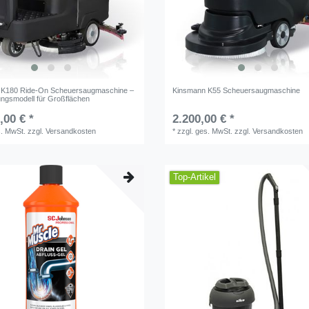
 K180 Ride-On Scheuersaugmaschine –
Kinsmann K55 Scheuersaugmaschine
ungsmodell für Großflächen
,00 € *
2.200,00 € *
s. MwSt.
zzgl.
Versandkosten
*
zzgl. ges. MwSt.
zzgl.
Versandkosten
Top-Artikel