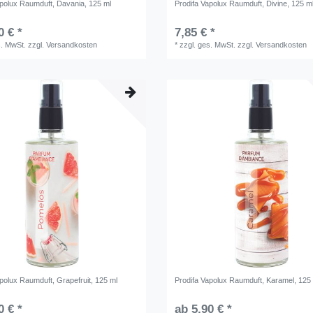
apolux Raumduft, Davania, 125 ml
Prodifa Vapolux Raumduft, Divine, 125 m
0 € *
7,85 € *
s. MwSt.
zzgl.
Versandkosten
*
zzgl. ges. MwSt.
zzgl.
Versandkosten
polux Raumduft, Grapefruit, 125 ml
Prodifa Vapolux Raumduft, Karamel, 125
0 € *
ab 5,90 € *