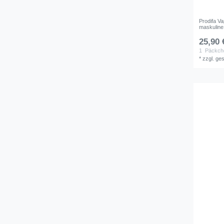
Prodifa V
maskuline
25,90 
1
Päckch
*
zzgl. ge