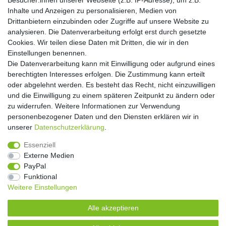
Besucher:innen unserer Webseite (z.B. IP-Adresse), um z.B.
Einwilligung kann ich jederzeit widerrufen.**
Inhalte und Anzeigen zu personalisieren, Medien von
Drittanbietern einzubinden oder Zugriffe auf unsere Website zu
Abonnieren
analysieren. Die Datenverarbeitung erfolgt erst durch gesetzte
Cookies. Wir teilen diese Daten mit Dritten, die wir in den
** Hierbei handelt es sich um ein Pflichtfeld.
Einstellungen benennen.
Die Datenverarbeitung kann mit Einwilligung oder aufgrund eines
Widerrufs­recht
Widerrufs­formular
Impressum
berechtigten Interesses erfolgen. Die Zustimmung kann erteilt
oder abgelehnt werden. Es besteht das Recht, nicht einzuwilligen
und die Einwilligung zu einem späteren Zeitpunkt zu ändern oder
Daten­schutz­erklärung
AGB
Kontakt
zu widerrufen. Weitere Informationen zur Verwendung
personenbezogener Daten und den Diensten erklären wir in
unserer
Daten­schutz­erklärung
.
Copyright 2016 | Dekushop.de | Alle Rechte vorbehalten. |
Essenziell
Angebote gelten nur für Industrie, Handel, Handwerk und
Externe Medien
Gewerbe. Preise zzgl. gesetzl. Mwst.
PayPal
Funktional
Weitere Einstellungen
Widerrufs­recht
Widerrufs­formular
Impressum
Alle akzeptieren
Daten­schutz­erklärung
AGB
Kontakt