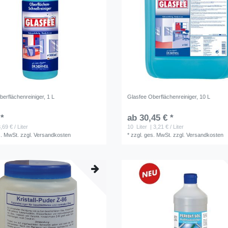
erflächenreiniger, 1 L
Glasfee Oberflächenreiniger, 10 L
 *
ab 30,45 € *
,69 € / Liter
10
Liter
| 3,21 € / Liter
s. MwSt.
zzgl.
Versandkosten
*
zzgl. ges. MwSt.
zzgl.
Versandkosten