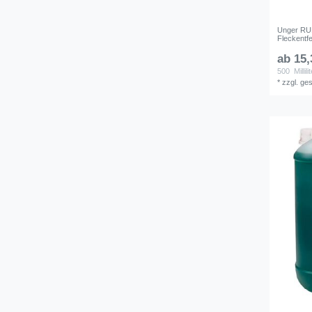
Unger RUB
Fleckentf
ab 15,
500
Millili
*
zzgl. ge