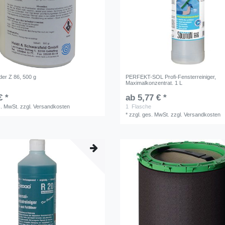
uder Z 86, 500 g
PERFEKT-SOL Profi-Fensterreiniger,
Maximalkonzentrat. 1 L
€ *
ab 5,77 € *
s. MwSt.
zzgl.
Versandkosten
1
Flasche
*
zzgl. ges. MwSt.
zzgl.
Versandkosten