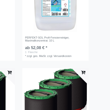
PERFEKT-SOL Profi-Fensterreiniger,
Maximalkonzentrat. 10 L
ab 52,08 € *
1
Flasche
*
zzgl. ges. MwSt.
zzgl.
Versandkosten