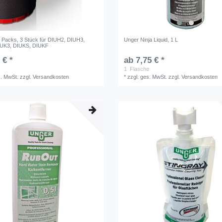
z Packs, 3 Stück für DIUH2, DIUH3,
Unger Ninja Liquid, 1 L
IUK3, DIUKS, DIUKF
 € *
ab 7,75 € *
1
Flasche
s. MwSt.
zzgl.
Versandkosten
*
zzgl. ges. MwSt.
zzgl.
Versandkosten