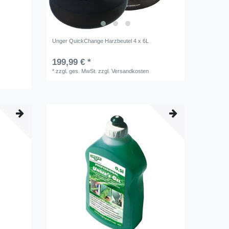
Unger QuickChange Harzbeutel 4 x 6L
199,99 € *
*
zzgl. ges. MwSt.
zzgl.
Versandkosten