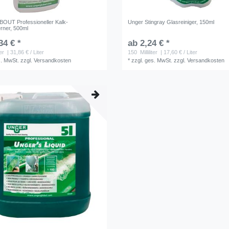
OUT Professioneller Kalk-
Unger Stingray Glasreiniger, 150ml
erner, 500ml
34 € *
ab 2,24 € *
ter
| 31,86 € / Liter
150
Milliliter
| 17,60 € / Liter
s. MwSt.
zzgl.
Versandkosten
*
zzgl. ges. MwSt.
zzgl.
Versandkosten