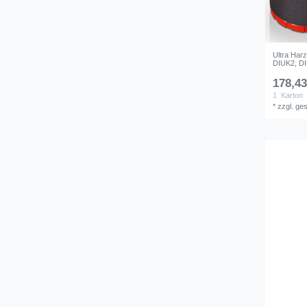
Ultra Har
DIUK2, D
178,43
1
Karton
*
zzgl. ge