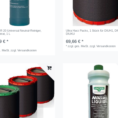
R 20 Universal Neutral-Reiniger,
Ultra Harz Packs, 1 Stück für DIUH1, D
trat, 1 L
DIUKU
9 € *
69,66 € *
e
*
zzgl. ges. MwSt.
zzgl.
Versandkosten
s. MwSt.
zzgl.
Versandkosten