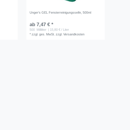
Unger‘s GEL Fensterreinigungsseife, 500ml
ab 7,47 € *
500
Milliliter
| 15,80 € / Liter
*
zzgl. ges. MwSt.
zzgl.
Versandkosten