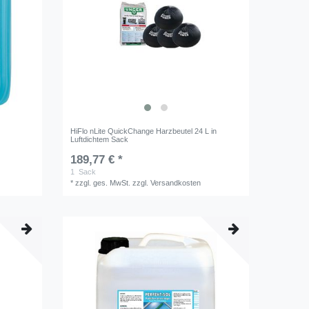
HiFlo nLite QuickChange Harzbeutel 24 L in
Luftdichtem Sack
189,77 € *
1
Sack
*
zzgl. ges. MwSt.
zzgl.
Versandkosten