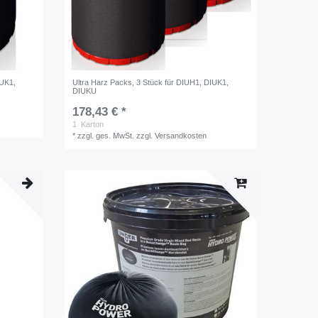
IUK1,
Ultra Harz Packs, 3 Stück für DIUH1, DIUK1,
DIUKU
178,43 € *
1
Karton
*
zzgl. ges. MwSt.
zzgl.
Versandkosten