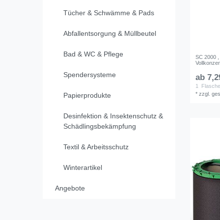
Tücher & Schwämme & Pads
Abfallentsorgung & Müllbeutel
Bad & WC & Pflege
SC 2000 , 
Vollkonzen
Spendersysteme
ab 7,2
1
Flasch
*
zzgl. ge
Papierprodukte
Desinfektion & Insektenschutz &
Schädlingsbekämpfung
Textil & Arbeitsschutz
Winterartikel
Angebote