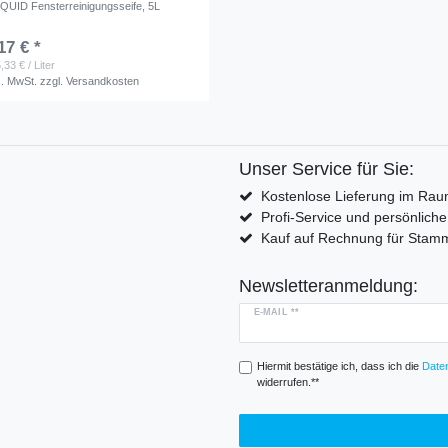
IQUID Fensterreinigungsseife, 5L
17 € *
,33 € / Liter
s. MwSt.
zzgl.
Versandkosten
Unser Service für Sie:
Kostenlose Lieferung im Rau
Profi-Service und persönlich
Kauf auf Rechnung für Sta
Newsletteranmeldung:
E-MAIL **
Hiermit bestätige ich, dass ich die
Daten
widerrufen.**