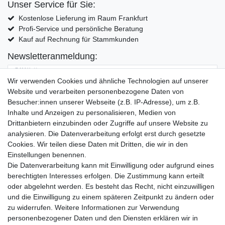
Unser Service für Sie:
Kostenlose Lieferung im Raum Frankfurt
Profi-Service und persönliche Beratung
Kauf auf Rechnung für Stammkunden
Newsletteranmeldung:
E-MAIL **
Wir verwenden Cookies und ähnliche Technologien auf unserer
Website und verarbeiten personenbezogene Daten von
Hiermit bestätige ich, dass ich die
Daten­schutz­erklärung
gelesen habe. Meine
Besucher:innen unserer Webseite (z.B. IP-Adresse), um z.B.
Einwilligung kann ich jederzeit widerrufen.**
Inhalte und Anzeigen zu personalisieren, Medien von
Drittanbietern einzubinden oder Zugriffe auf unsere Website zu
Abonnieren
analysieren. Die Datenverarbeitung erfolgt erst durch gesetzte
Cookies. Wir teilen diese Daten mit Dritten, die wir in den
** Hierbei handelt es sich um ein Pflichtfeld.
Einstellungen benennen.
Die Datenverarbeitung kann mit Einwilligung oder aufgrund eines
Widerrufs­recht
Widerrufs­formular
Impressum
berechtigten Interesses erfolgen. Die Zustimmung kann erteilt
oder abgelehnt werden. Es besteht das Recht, nicht einzuwilligen
und die Einwilligung zu einem späteren Zeitpunkt zu ändern oder
Daten­schutz­erklärung
AGB
Kontakt
zu widerrufen. Weitere Informationen zur Verwendung
personenbezogener Daten und den Diensten erklären wir in