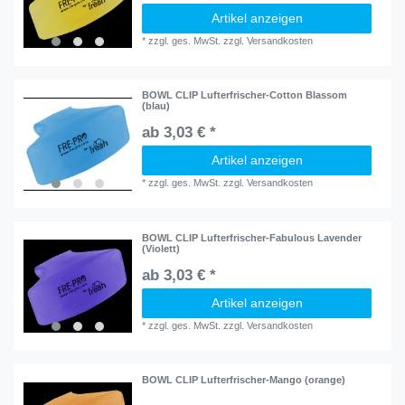
Artikel anzeigen
*
zzgl. ges. MwSt.
zzgl.
Versandkosten
BOWL CLIP Lufterfrischer-Cotton Blassom
(blau)
ab 3,03 € *
Artikel anzeigen
*
zzgl. ges. MwSt.
zzgl.
Versandkosten
BOWL CLIP Lufterfrischer-Fabulous Lavender
(Violett)
ab 3,03 € *
Artikel anzeigen
*
zzgl. ges. MwSt.
zzgl.
Versandkosten
BOWL CLIP Lufterfrischer-Mango (orange)