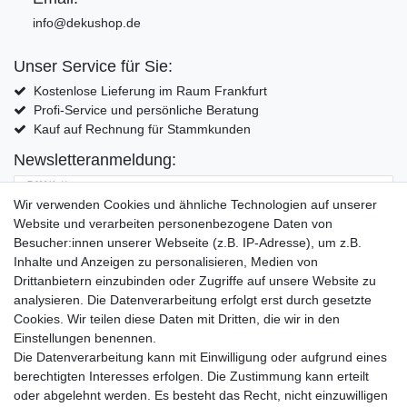
info@dekushop.de
Unser Service für Sie:
Kostenlose Lieferung im Raum Frankfurt
Profi-Service und persönliche Beratung
Kauf auf Rechnung für Stammkunden
Newsletteranmeldung:
E-MAIL **
Wir verwenden Cookies und ähnliche Technologien auf unserer
Website und verarbeiten personenbezogene Daten von
Hiermit bestätige ich, dass ich die
Daten­schutz­erklärung
gelesen habe. Meine
Besucher:innen unserer Webseite (z.B. IP-Adresse), um z.B.
Einwilligung kann ich jederzeit widerrufen.**
Inhalte und Anzeigen zu personalisieren, Medien von
Drittanbietern einzubinden oder Zugriffe auf unsere Website zu
Abonnieren
analysieren. Die Datenverarbeitung erfolgt erst durch gesetzte
Cookies. Wir teilen diese Daten mit Dritten, die wir in den
** Hierbei handelt es sich um ein Pflichtfeld.
Einstellungen benennen.
Die Datenverarbeitung kann mit Einwilligung oder aufgrund eines
Widerrufs­recht
Widerrufs­formular
Impressum
berechtigten Interesses erfolgen. Die Zustimmung kann erteilt
oder abgelehnt werden. Es besteht das Recht, nicht einzuwilligen