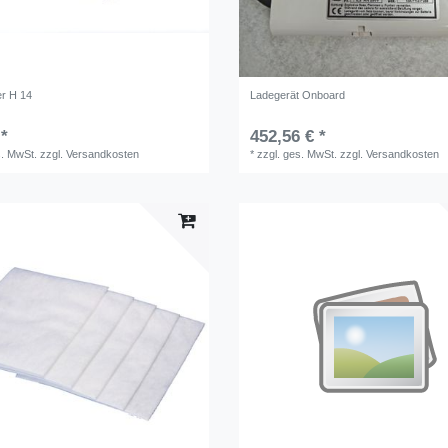
er H 14
Ladegerät Onboard
 *
452,56 € *
s. MwSt.
zzgl.
Versandkosten
*
zzgl. ges. MwSt.
zzgl.
Versandkosten