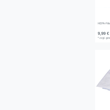
HEPA-Filt
9,99 €
*
zzgl. ge