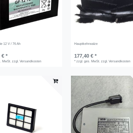
ie 12 V / 76 Ah
Hauptkehrwalze
 € *
177,40 € *
s. MwSt.
zzgl.
Versandkosten
*
zzgl. ges. MwSt.
zzgl.
Versandkosten