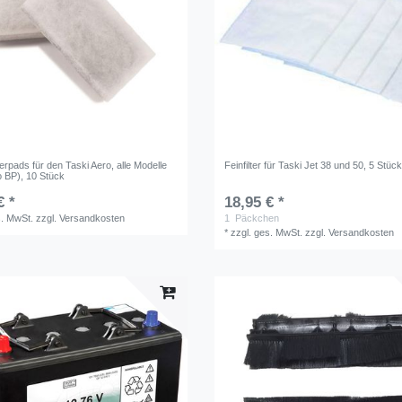
terpads für den Taski Aero, alle Modelle
Feinfilter für Taski Jet 38 und 50, 5 Stüc
o BP), 10 Stück
€ *
18,95 € *
s. MwSt.
zzgl.
Versandkosten
1
Päckchen
*
zzgl. ges. MwSt.
zzgl.
Versandkosten