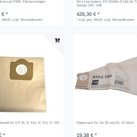
droscrub P400, Flächenreiniger
NX Li-Ion battery 37V 8100m 8.1Ah für T
Swingo 250, 1Stk
 € *
426,30 € *
s. MwSt.
zzgl.
Versandkosten
*
zzgl. ges. MwSt.
zzgl.
Versandkosten
erbeutel für GS 35, IC 314, IC 315, IC 335
Papiersack für Jet 38 und 50, 10 Stück
€ *
19,38 € *