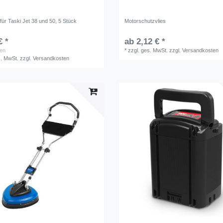
r für Taski Jet 38 und 50, 5 Stück
Motorschutzvlies
€ *
ab 2,12 € *
en
*
zzgl. ges. MwSt.
zzgl.
Versandkosten
s. MwSt.
zzgl.
Versandkosten