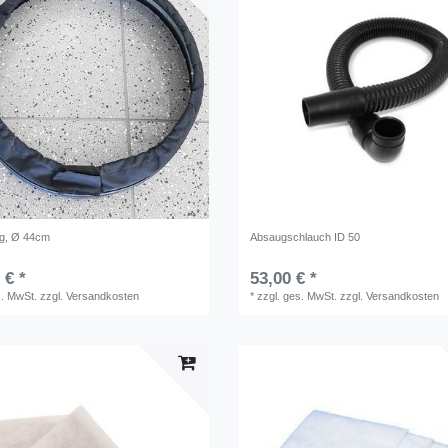
ng, Ø 44cm
Absaugschlauch ID 50
 € *
53,00 € *
s. MwSt.
zzgl.
Versandkosten
*
zzgl. ges. MwSt.
zzgl.
Versandkosten