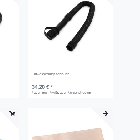
Entwässerungsschlauch
34,20 € *
*
zzgl. ges. MwSt.
zzgl.
Versandkosten