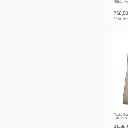
Nilfisk Hy
766,50
*
zzgl. ge
Papierfilt
, 10 Stück
21,36 