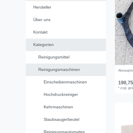
Hersteller
Über uns
Kontakt
Kategorien
Reinigungsmittel
Reinigungsmaschinen
Absaugri
Einscheibenmaschinen
198,75
*
zzgl. ge
Hochdruckreiniger
Kehrmaschinen
Staubsaugerbeutel
Reinigungsautomaten