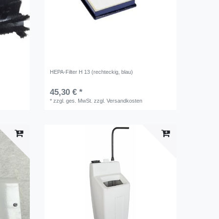
HEPA-Filter H 13 (rechteckig, blau)
45,30 € *
*
zzgl. ges. MwSt.
zzgl.
Versandkosten