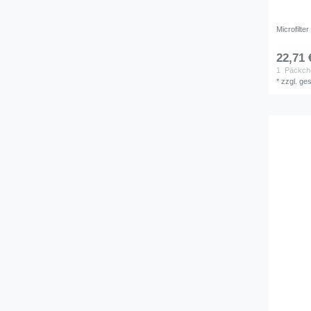
Microfilte
22,71 
1
Päckch
*
zzgl. ge