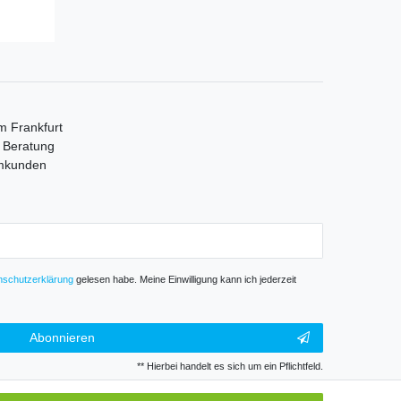
m Frankfurt
e Beratung
mmkunden
­schutz­erklärung
gelesen habe. Meine Einwilligung kann ich jederzeit
Abonnieren
** Hierbei handelt es sich um ein Pflichtfeld.