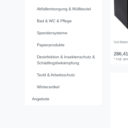
Abfallentsorgung & Müllbeutel
Bad & WC & Pflege
Spendersysteme
Gel-Batter
Papierprodukte
286,41
Desinfektion & Insektenschutz &
*
zzgl. ge
Schädlingsbekämpfung
Textil & Arbeitsschutz
Winterartikel
Angebote