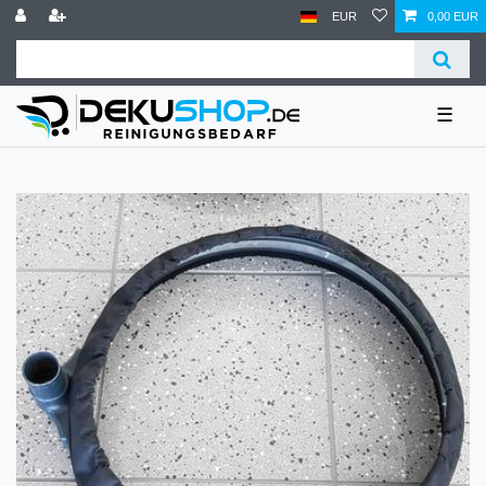
EUR
0,00 EUR
☰