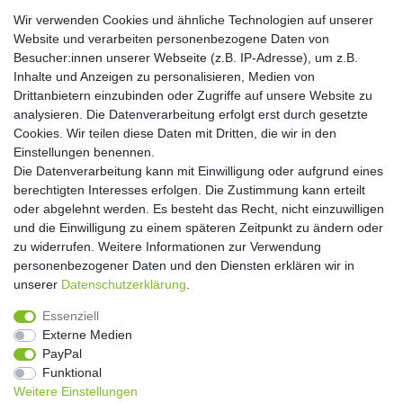
Wir verwenden Cookies und ähnliche Technologien auf unserer
Website und verarbeiten personenbezogene Daten von
Hiermit bestätige ich, dass ich die
Daten­schutz­erklärung
gelesen habe. Meine
Besucher:innen unserer Webseite (z.B. IP-Adresse), um z.B.
Einwilligung kann ich jederzeit widerrufen.**
Inhalte und Anzeigen zu personalisieren, Medien von
Drittanbietern einzubinden oder Zugriffe auf unsere Website zu
Abonnieren
analysieren. Die Datenverarbeitung erfolgt erst durch gesetzte
Cookies. Wir teilen diese Daten mit Dritten, die wir in den
** Hierbei handelt es sich um ein Pflichtfeld.
Einstellungen benennen.
Die Datenverarbeitung kann mit Einwilligung oder aufgrund eines
Widerrufs­recht
Widerrufs­formular
Impressum
berechtigten Interesses erfolgen. Die Zustimmung kann erteilt
oder abgelehnt werden. Es besteht das Recht, nicht einzuwilligen
und die Einwilligung zu einem späteren Zeitpunkt zu ändern oder
Daten­schutz­erklärung
AGB
Kontakt
zu widerrufen. Weitere Informationen zur Verwendung
personenbezogener Daten und den Diensten erklären wir in
unserer
Daten­schutz­erklärung
.
Copyright 2016 | Dekushop.de | Alle Rechte vorbehalten. |
Essenziell
Angebote gelten nur für Industrie, Handel, Handwerk und
Externe Medien
Gewerbe. Preise zzgl. gesetzl. Mwst.
PayPal
Funktional
Weitere Einstellungen
Widerrufs­recht
Widerrufs­formular
Impressum