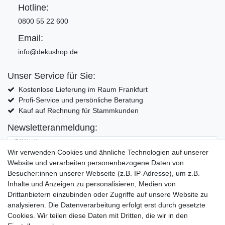
Hotline:
0800 55 22 600
Email:
info@dekushop.de
Unser Service für Sie:
Kostenlose Lieferung im Raum Frankfurt
Profi-Service und persönliche Beratung
Kauf auf Rechnung für Stammkunden
Newsletteranmeldung:
E-MAIL **
Wir verwenden Cookies und ähnliche Technologien auf unserer
Website und verarbeiten personenbezogene Daten von
Hiermit bestätige ich, dass ich die
Daten­schutz­erklärung
gelesen habe. Meine
Besucher:innen unserer Webseite (z.B. IP-Adresse), um z.B.
Einwilligung kann ich jederzeit widerrufen.**
Inhalte und Anzeigen zu personalisieren, Medien von
Drittanbietern einzubinden oder Zugriffe auf unsere Website zu
Abonnieren
analysieren. Die Datenverarbeitung erfolgt erst durch gesetzte
Cookies. Wir teilen diese Daten mit Dritten, die wir in den
** Hierbei handelt es sich um ein Pflichtfeld.