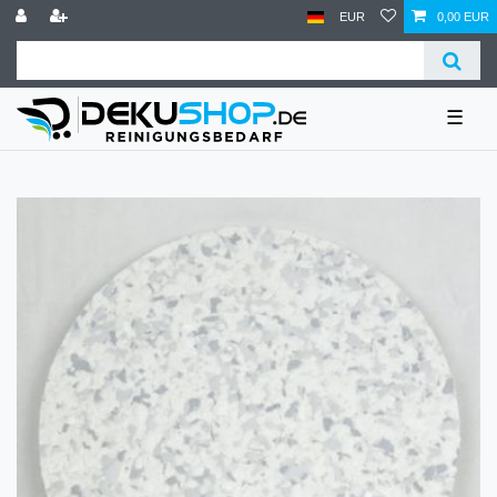
EUR
0,00 EUR
☰