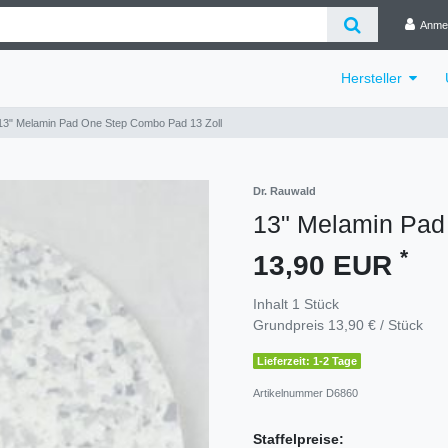
Anme
Hersteller
13" Melamin Pad One Step Combo Pad 13 Zoll
Dr. Rauwald
13" Melamin Pad
*
13,90 EUR
Inhalt
1
Stück
Grundpreis
13,90 € / Stück
Lieferzeit: 1-2 Tage
Artikelnummer
D6860
Staffelpreise: