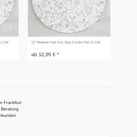
2 Zoll
13" Melamin Pad One Step Combo Pad 13 Zoll
ab 12,05 € *
m Frankfurt
e Beratung
mmkunden