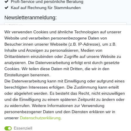
Profi-Service und persönliche Beratung
Kauf auf Rechnung für Stammkunden
Newsletteranmeldung:
E-MAIL **
Wir verwenden Cookies und ähnliche Technologien auf unserer
Website und verarbeiten personenbezogene Daten von
Hiermit bestätige ich, dass ich die
Daten­schutz­erklärung
gelesen habe. Meine
Besucher:innen unserer Webseite (z.B. IP-Adresse), um z.B.
Einwilligung kann ich jederzeit widerrufen.**
Inhalte und Anzeigen zu personalisieren, Medien von
Drittanbietern einzubinden oder Zugriffe auf unsere Website zu
Abonnieren
analysieren. Die Datenverarbeitung erfolgt erst durch gesetzte
Cookies. Wir teilen diese Daten mit Dritten, die wir in den
** Hierbei handelt es sich um ein Pflichtfeld.
Einstellungen benennen.
Die Datenverarbeitung kann mit Einwilligung oder aufgrund eines
Widerrufs­recht
Widerrufs­formular
Impressum
berechtigten Interesses erfolgen. Die Zustimmung kann erteilt
oder abgelehnt werden. Es besteht das Recht, nicht einzuwilligen
und die Einwilligung zu einem späteren Zeitpunkt zu ändern oder
Daten­schutz­erklärung
AGB
Kontakt
zu widerrufen. Weitere Informationen zur Verwendung
personenbezogener Daten und den Diensten erklären wir in
unserer
Daten­schutz­erklärung
.
Copyright 2016 | Dekushop.de | Alle Rechte vorbehalten. |
Essenziell