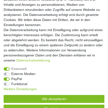
Einwilligung kann ich jederzeit widerrufen.**
Inhalte und Anzeigen zu personalisieren, Medien von
Drittanbietern einzubinden oder Zugriffe auf unsere Website zu
Abonnieren
analysieren. Die Datenverarbeitung erfolgt erst durch gesetzte
Cookies. Wir teilen diese Daten mit Dritten, die wir in den
** Hierbei handelt es sich um ein Pflichtfeld.
Einstellungen benennen.
Die Datenverarbeitung kann mit Einwilligung oder aufgrund eines
Widerrufs­recht
Widerrufs­formular
Impressum
berechtigten Interesses erfolgen. Die Zustimmung kann erteilt
oder abgelehnt werden. Es besteht das Recht, nicht einzuwilligen
und die Einwilligung zu einem späteren Zeitpunkt zu ändern oder
Daten­schutz­erklärung
AGB
Kontakt
zu widerrufen. Weitere Informationen zur Verwendung
personenbezogener Daten und den Diensten erklären wir in
unserer
Daten­schutz­erklärung
.
Copyright 2016 | Dekushop.de | Alle Rechte vorbehalten. |
Essenziell
Angebote gelten nur für Industrie, Handel, Handwerk und
Externe Medien
Gewerbe. Preise zzgl. gesetzl. Mwst.
PayPal
Funktional
Weitere Einstellungen
Widerrufs­recht
Widerrufs­formular
Impressum
Alle akzeptieren
Daten­schutz­erklärung
AGB
Kontakt