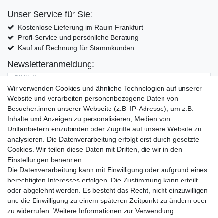
Unser Service für Sie:
Kostenlose Lieferung im Raum Frankfurt
Profi-Service und persönliche Beratung
Kauf auf Rechnung für Stammkunden
Newsletteranmeldung:
E-MAIL **
Wir verwenden Cookies und ähnliche Technologien auf unserer
Website und verarbeiten personenbezogene Daten von
Hiermit bestätige ich, dass ich die
Daten­schutz­erklärung
gelesen habe. Meine
Besucher:innen unserer Webseite (z.B. IP-Adresse), um z.B.
Einwilligung kann ich jederzeit widerrufen.**
Inhalte und Anzeigen zu personalisieren, Medien von
Drittanbietern einzubinden oder Zugriffe auf unsere Website zu
Abonnieren
analysieren. Die Datenverarbeitung erfolgt erst durch gesetzte
Cookies. Wir teilen diese Daten mit Dritten, die wir in den
** Hierbei handelt es sich um ein Pflichtfeld.
Einstellungen benennen.
Die Datenverarbeitung kann mit Einwilligung oder aufgrund eines
Widerrufs­recht
Widerrufs­formular
Impressum
berechtigten Interesses erfolgen. Die Zustimmung kann erteilt
oder abgelehnt werden. Es besteht das Recht, nicht einzuwilligen
und die Einwilligung zu einem späteren Zeitpunkt zu ändern oder
Daten­schutz­erklärung
AGB
Kontakt
zu widerrufen. Weitere Informationen zur Verwendung