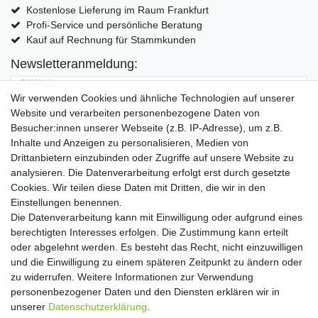
Kostenlose Lieferung im Raum Frankfurt
Profi-Service und persönliche Beratung
Kauf auf Rechnung für Stammkunden
Newsletteranmeldung:
E-MAIL **
Wir verwenden Cookies und ähnliche Technologien auf unserer
Website und verarbeiten personenbezogene Daten von
Hiermit bestätige ich, dass ich die
Daten­schutz­erklärung
gelesen habe. Meine
Besucher:innen unserer Webseite (z.B. IP-Adresse), um z.B.
Einwilligung kann ich jederzeit widerrufen.**
Inhalte und Anzeigen zu personalisieren, Medien von
Drittanbietern einzubinden oder Zugriffe auf unsere Website zu
Abonnieren
analysieren. Die Datenverarbeitung erfolgt erst durch gesetzte
Cookies. Wir teilen diese Daten mit Dritten, die wir in den
** Hierbei handelt es sich um ein Pflichtfeld.
Einstellungen benennen.
Die Datenverarbeitung kann mit Einwilligung oder aufgrund eines
Widerrufs­recht
Widerrufs­formular
Impressum
berechtigten Interesses erfolgen. Die Zustimmung kann erteilt
oder abgelehnt werden. Es besteht das Recht, nicht einzuwilligen
und die Einwilligung zu einem späteren Zeitpunkt zu ändern oder
Daten­schutz­erklärung
AGB
Kontakt
zu widerrufen. Weitere Informationen zur Verwendung
personenbezogener Daten und den Diensten erklären wir in
unserer
Daten­schutz­erklärung
.