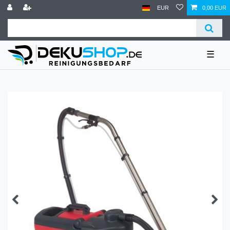
EUR
0,00 EUR
☰