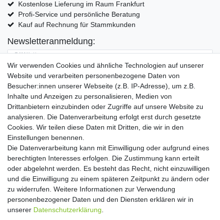
Kostenlose Lieferung im Raum Frankfurt
Profi-Service und persönliche Beratung
Kauf auf Rechnung für Stammkunden
Newsletteranmeldung:
E-MAIL **
Wir verwenden Cookies und ähnliche Technologien auf unserer
Website und verarbeiten personenbezogene Daten von
Hiermit bestätige ich, dass ich die
Daten­schutz­erklärung
gelesen habe. Meine
Besucher:innen unserer Webseite (z.B. IP-Adresse), um z.B.
Einwilligung kann ich jederzeit widerrufen.**
Inhalte und Anzeigen zu personalisieren, Medien von
Drittanbietern einzubinden oder Zugriffe auf unsere Website zu
Abonnieren
analysieren. Die Datenverarbeitung erfolgt erst durch gesetzte
Cookies. Wir teilen diese Daten mit Dritten, die wir in den
** Hierbei handelt es sich um ein Pflichtfeld.
Einstellungen benennen.
Die Datenverarbeitung kann mit Einwilligung oder aufgrund eines
Widerrufs­recht
Widerrufs­formular
Impressum
berechtigten Interesses erfolgen. Die Zustimmung kann erteilt
oder abgelehnt werden. Es besteht das Recht, nicht einzuwilligen
und die Einwilligung zu einem späteren Zeitpunkt zu ändern oder
Daten­schutz­erklärung
AGB
Kontakt
zu widerrufen. Weitere Informationen zur Verwendung
personenbezogener Daten und den Diensten erklären wir in
unserer
Daten­schutz­erklärung
.