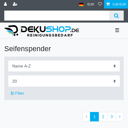
EUR
0,00 EUR
☰
Seifenspender
Filter
1
2
3