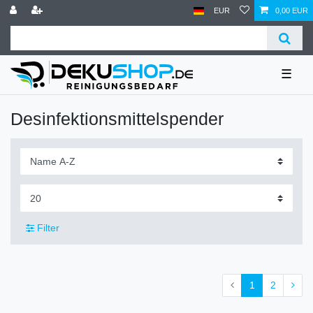
EUR
0,00 EUR
☰
Desinfektionsmittelspender
Filter
1
2