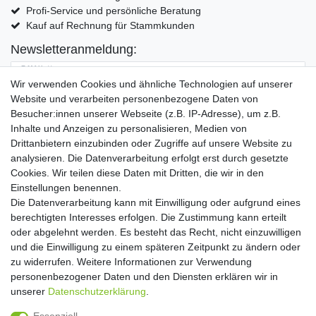
Profi-Service und persönliche Beratung
Kauf auf Rechnung für Stammkunden
Newsletteranmeldung:
E-MAIL **
Wir verwenden Cookies und ähnliche Technologien auf unserer
Website und verarbeiten personenbezogene Daten von
Hiermit bestätige ich, dass ich die
Daten­schutz­erklärung
gelesen habe. Meine
Besucher:innen unserer Webseite (z.B. IP-Adresse), um z.B.
Einwilligung kann ich jederzeit widerrufen.**
Inhalte und Anzeigen zu personalisieren, Medien von
Drittanbietern einzubinden oder Zugriffe auf unsere Website zu
Abonnieren
analysieren. Die Datenverarbeitung erfolgt erst durch gesetzte
Cookies. Wir teilen diese Daten mit Dritten, die wir in den
** Hierbei handelt es sich um ein Pflichtfeld.
Einstellungen benennen.
Die Datenverarbeitung kann mit Einwilligung oder aufgrund eines
Widerrufs­recht
Widerrufs­formular
Impressum
berechtigten Interesses erfolgen. Die Zustimmung kann erteilt
oder abgelehnt werden. Es besteht das Recht, nicht einzuwilligen
und die Einwilligung zu einem späteren Zeitpunkt zu ändern oder
Daten­schutz­erklärung
AGB
Kontakt
zu widerrufen. Weitere Informationen zur Verwendung
personenbezogener Daten und den Diensten erklären wir in
unserer
Daten­schutz­erklärung
.
Copyright 2016 | Dekushop.de | Alle Rechte vorbehalten. |