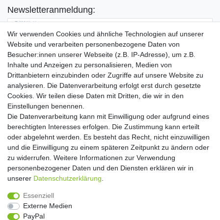
Newsletteranmeldung:
E-MAIL **
Wir verwenden Cookies und ähnliche Technologien auf unserer
Website und verarbeiten personenbezogene Daten von
Hiermit bestätige ich, dass ich die
Daten­schutz­erklärung
gelesen habe. Meine
Besucher:innen unserer Webseite (z.B. IP-Adresse), um z.B.
Einwilligung kann ich jederzeit widerrufen.**
Inhalte und Anzeigen zu personalisieren, Medien von
Drittanbietern einzubinden oder Zugriffe auf unsere Website zu
Abonnieren
analysieren. Die Datenverarbeitung erfolgt erst durch gesetzte
Cookies. Wir teilen diese Daten mit Dritten, die wir in den
** Hierbei handelt es sich um ein Pflichtfeld.
Einstellungen benennen.
Die Datenverarbeitung kann mit Einwilligung oder aufgrund eines
Widerrufs­recht
Widerrufs­formular
Impressum
berechtigten Interesses erfolgen. Die Zustimmung kann erteilt
oder abgelehnt werden. Es besteht das Recht, nicht einzuwilligen
und die Einwilligung zu einem späteren Zeitpunkt zu ändern oder
Daten­schutz­erklärung
AGB
Kontakt
zu widerrufen. Weitere Informationen zur Verwendung
personenbezogener Daten und den Diensten erklären wir in
unserer
Daten­schutz­erklärung
.
Copyright 2016 | Dekushop.de | Alle Rechte vorbehalten. |
Essenziell
Angebote gelten nur für Industrie, Handel, Handwerk und
Externe Medien
Gewerbe. Preise zzgl. gesetzl. Mwst.
PayPal