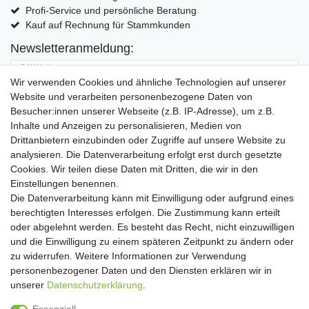
Profi-Service und persönliche Beratung
Kauf auf Rechnung für Stammkunden
Newsletteranmeldung:
E-MAIL **
Wir verwenden Cookies und ähnliche Technologien auf unserer
Website und verarbeiten personenbezogene Daten von
Hiermit bestätige ich, dass ich die
Daten­schutz­erklärung
gelesen habe. Meine
Besucher:innen unserer Webseite (z.B. IP-Adresse), um z.B.
Einwilligung kann ich jederzeit widerrufen.**
Inhalte und Anzeigen zu personalisieren, Medien von
Drittanbietern einzubinden oder Zugriffe auf unsere Website zu
Abonnieren
analysieren. Die Datenverarbeitung erfolgt erst durch gesetzte
Cookies. Wir teilen diese Daten mit Dritten, die wir in den
** Hierbei handelt es sich um ein Pflichtfeld.
Einstellungen benennen.
Die Datenverarbeitung kann mit Einwilligung oder aufgrund eines
Widerrufs­recht
Widerrufs­formular
Impressum
berechtigten Interesses erfolgen. Die Zustimmung kann erteilt
oder abgelehnt werden. Es besteht das Recht, nicht einzuwilligen
und die Einwilligung zu einem späteren Zeitpunkt zu ändern oder
Daten­schutz­erklärung
AGB
Kontakt
zu widerrufen. Weitere Informationen zur Verwendung
personenbezogener Daten und den Diensten erklären wir in
unserer
Daten­schutz­erklärung
.
Copyright 2016 | Dekushop.de | Alle Rechte vorbehalten. |