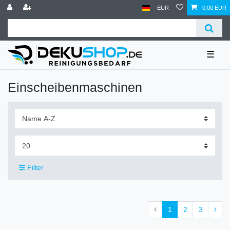
EUR
0,00 EUR
☰
Einscheibenmaschinen
Filter
1
2
3