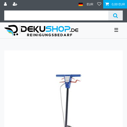
EUR
0,00 EUR
☰