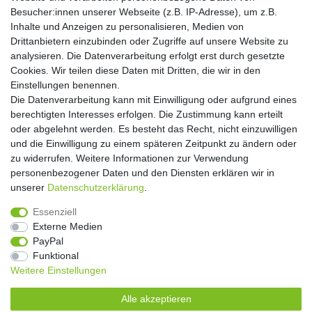
Hiermit bestätige ich, dass ich die
Daten­schutz­erklärung
gelesen habe. Meine
Besucher:innen unserer Webseite (z.B. IP-Adresse), um z.B.
Einwilligung kann ich jederzeit widerrufen.**
Inhalte und Anzeigen zu personalisieren, Medien von
Drittanbietern einzubinden oder Zugriffe auf unsere Website zu
Abonnieren
analysieren. Die Datenverarbeitung erfolgt erst durch gesetzte
Cookies. Wir teilen diese Daten mit Dritten, die wir in den
** Hierbei handelt es sich um ein Pflichtfeld.
Einstellungen benennen.
Die Datenverarbeitung kann mit Einwilligung oder aufgrund eines
Widerrufs­recht
Widerrufs­formular
Impressum
berechtigten Interesses erfolgen. Die Zustimmung kann erteilt
oder abgelehnt werden. Es besteht das Recht, nicht einzuwilligen
und die Einwilligung zu einem späteren Zeitpunkt zu ändern oder
Daten­schutz­erklärung
AGB
Kontakt
zu widerrufen. Weitere Informationen zur Verwendung
personenbezogener Daten und den Diensten erklären wir in
unserer
Daten­schutz­erklärung
.
Copyright 2016 | Dekushop.de | Alle Rechte vorbehalten. |
Essenziell
Angebote gelten nur für Industrie, Handel, Handwerk und
Externe Medien
Gewerbe. Preise zzgl. gesetzl. Mwst.
PayPal
Funktional
Weitere Einstellungen
Widerrufs­recht
Widerrufs­formular
Impressum
Alle akzeptieren