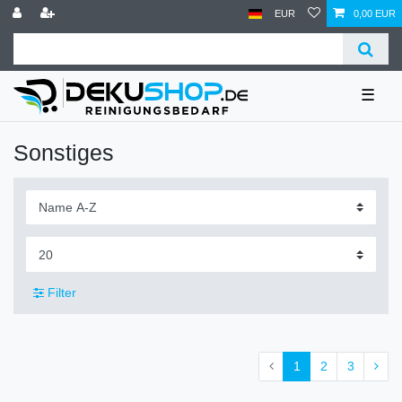
EUR
0,00 EUR
☰
Sonstiges
Filter
1
2
3