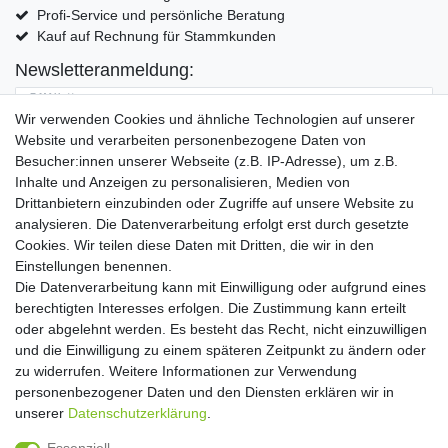
Profi-Service und persönliche Beratung
Kauf auf Rechnung für Stammkunden
Newsletteranmeldung:
E-MAIL **
Wir verwenden Cookies und ähnliche Technologien auf unserer
Website und verarbeiten personenbezogene Daten von
Hiermit bestätige ich, dass ich die
Daten­schutz­erklärung
gelesen habe. Meine
Besucher:innen unserer Webseite (z.B. IP-Adresse), um z.B.
Einwilligung kann ich jederzeit widerrufen.**
Inhalte und Anzeigen zu personalisieren, Medien von
Drittanbietern einzubinden oder Zugriffe auf unsere Website zu
Abonnieren
analysieren. Die Datenverarbeitung erfolgt erst durch gesetzte
Cookies. Wir teilen diese Daten mit Dritten, die wir in den
** Hierbei handelt es sich um ein Pflichtfeld.
Einstellungen benennen.
Die Datenverarbeitung kann mit Einwilligung oder aufgrund eines
Widerrufs­recht
Widerrufs­formular
Impressum
berechtigten Interesses erfolgen. Die Zustimmung kann erteilt
oder abgelehnt werden. Es besteht das Recht, nicht einzuwilligen
und die Einwilligung zu einem späteren Zeitpunkt zu ändern oder
Daten­schutz­erklärung
AGB
Kontakt
zu widerrufen. Weitere Informationen zur Verwendung
personenbezogener Daten und den Diensten erklären wir in
unserer
Daten­schutz­erklärung
.
Copyright 2016 | Dekushop.de | Alle Rechte vorbehalten. |