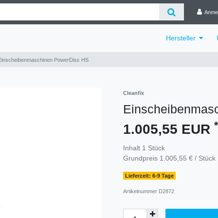
Anme
Hersteller
Einscheibenmaschinen PowerDisc HS
Cleanfix
Einscheibenmas
*
1.005,55 EUR
Inhalt
1
Stück
Grundpreis
1.005,55 € / Stück
Lieferzeit: 6-9 Tage
Artikelnummer
D2872