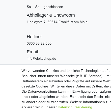
Sa. - So. - geschlossen
Abhollager & Showroom
Lindleystr. 7, 60314 Frankfurt am Main
Hotline:
0800 55 22 600
Email:
info@dekushop.de
Wir verwenden Cookies und ähnliche Technologien auf 
Besucher:innen unserer Webseite (z.B. IP-Adresse), um z
Widerrufs­recht
Drittanbietern einzubinden oder Zugriffe auf unsere Webs
gesetzte Cookies. Wir teilen diese Daten mit Dritten, die
Die Datenverarbeitung kann mit Einwilligung oder aufgru
Copyright 2016 | Dekushop.de | Alle Re
erteilt oder abgelehnt werden. Es besteht das Recht, nich
zu ändern oder zu widerrufen. Weitere Informationen 
erklären wir in unserer
Daten­schutz­erklärung
.
Widerrufs­recht