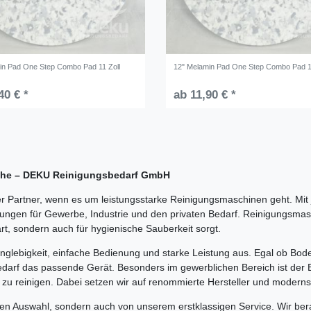
in Pad One Step Combo Pad 11 Zoll
12" Melamin Pad One Step Combo Pad 1
40 € *
ab 11,90 € *
üche – DEKU Reinigungsbedarf GmbH
 Partner, wenn es um leistungsstarke Reinigungsmaschinen geht. Mi
ngen für Gewerbe, Industrie und den privaten Bedarf. Reinigungsmasch
art, sondern auch für hygienische Sauberkeit sorgt.
lebigkeit, einfache Bedienung und starke Leistung aus. Egal ob Boden
darf das passende Gerät. Besonders im gewerblichen Bereich ist der 
 zu reinigen. Dabei setzen wir auf renommierte Hersteller und modernst
hen Auswahl, sondern auch von unserem erstklassigen Service. Wir bera