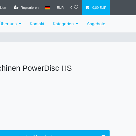
lden
Registrieren
EUR
0
0,00 EUR
Über uns
Kontakt
Kategorien
Angebote
chinen PowerDisc HS