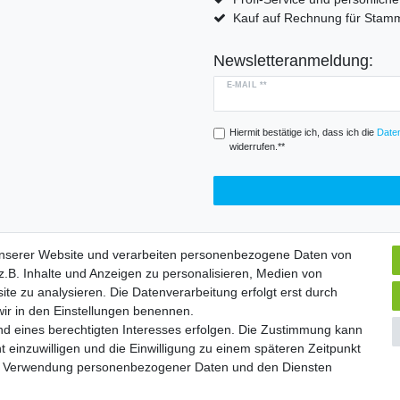
Kauf auf Rechnung für Sta
Newsletteranmeldung:
E-MAIL **
Hiermit bestätige ich, dass ich die
Daten
widerrufen.**
unserer Website und verarbeiten personenbezogene Daten von
.B. Inhalte und Anzeigen zu personalisieren, Medien von
Widerrufs­formular
Impressum
Daten­schutz­erklärung
A
ite zu analysieren. Die Datenverarbeitung erfolgt erst durch
 wir in den Einstellungen benennen.
nd eines berechtigten Interesses erfolgen. Die Zustimmung kann
chte vorbehalten. | Angebote gelten nur für Industrie, Handel, Handwer
t einzuwilligen und die Einwilligung zu einem späteren Zeitpunkt
zur Verwendung personenbezogener Daten und den Diensten
Widerrufs­formular
Impressum
Daten­schutz­erklärung
A