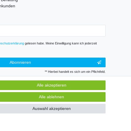
mmkunden
­schutz­erklärung
gelesen habe. Meine Einwilligung kann ich jederzeit
Abonnieren
** Hierbei handelt es sich um ein Pflichtfeld.
Alle akzeptieren
GB
Kontakt
Alle ablehnen
Auswahl akzeptieren
k und Gewerbe. Preise zzgl. gesetzl. Mwst.
GB
Kontakt