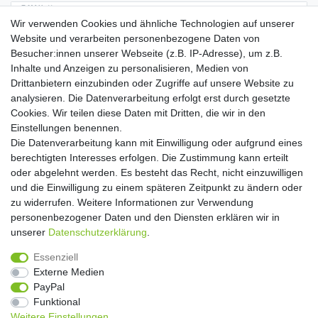
E-MAIL **
Wir verwenden Cookies und ähnliche Technologien auf unserer
Website und verarbeiten personenbezogene Daten von
Hiermit bestätige ich, dass ich die
Daten­schutz­erklärung
gelesen habe. Meine
Besucher:innen unserer Webseite (z.B. IP-Adresse), um z.B.
Einwilligung kann ich jederzeit widerrufen.**
Inhalte und Anzeigen zu personalisieren, Medien von
Drittanbietern einzubinden oder Zugriffe auf unsere Website zu
Abonnieren
analysieren. Die Datenverarbeitung erfolgt erst durch gesetzte
Cookies. Wir teilen diese Daten mit Dritten, die wir in den
** Hierbei handelt es sich um ein Pflichtfeld.
Einstellungen benennen.
Die Datenverarbeitung kann mit Einwilligung oder aufgrund eines
Widerrufs­recht
Widerrufs­formular
Impressum
berechtigten Interesses erfolgen. Die Zustimmung kann erteilt
oder abgelehnt werden. Es besteht das Recht, nicht einzuwilligen
und die Einwilligung zu einem späteren Zeitpunkt zu ändern oder
Daten­schutz­erklärung
AGB
Kontakt
zu widerrufen. Weitere Informationen zur Verwendung
personenbezogener Daten und den Diensten erklären wir in
unserer
Daten­schutz­erklärung
.
Copyright 2016 | Dekushop.de | Alle Rechte vorbehalten. |
Essenziell
Angebote gelten nur für Industrie, Handel, Handwerk und
Externe Medien
Gewerbe. Preise zzgl. gesetzl. Mwst.
PayPal
Funktional
Weitere Einstellungen