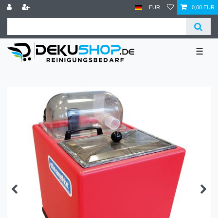
EUR
0,00 EUR
☰