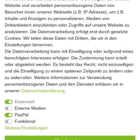
Website und verarbeiten personenbezogene Daten von
Hiermit bestätige ich, dass ich die
Daten­schutz­erklärung
gelesen habe. Meine
Besucher:innen unserer Webseite (z.B. IP-Adresse), um z.B.
Einwilligung kann ich jederzeit widerrufen.**
Inhalte und Anzeigen zu personalisieren, Medien von
Drittanbietern einzubinden oder Zugriffe auf unsere Website zu
Abonnieren
analysieren. Die Datenverarbeitung erfolgt erst durch gesetzte
Cookies. Wir teilen diese Daten mit Dritten, die wir in den
** Hierbei handelt es sich um ein Pflichtfeld.
Einstellungen benennen.
Die Datenverarbeitung kann mit Einwilligung oder aufgrund eines
Widerrufs­recht
Widerrufs­formular
Impressum
berechtigten Interesses erfolgen. Die Zustimmung kann erteilt
oder abgelehnt werden. Es besteht das Recht, nicht einzuwilligen
und die Einwilligung zu einem späteren Zeitpunkt zu ändern oder
Daten­schutz­erklärung
AGB
Kontakt
zu widerrufen. Weitere Informationen zur Verwendung
personenbezogener Daten und den Diensten erklären wir in
unserer
Daten­schutz­erklärung
.
Copyright 2016 | Dekushop.de | Alle Rechte vorbehalten. |
Essenziell
Angebote gelten nur für Industrie, Handel, Handwerk und
Externe Medien
Gewerbe. Preise zzgl. gesetzl. Mwst.
PayPal
Funktional
Weitere Einstellungen
Widerrufs­recht
Widerrufs­formular
Impressum