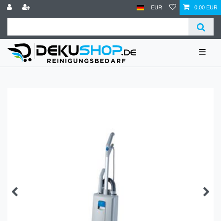
EUR
0,00 EUR
☰