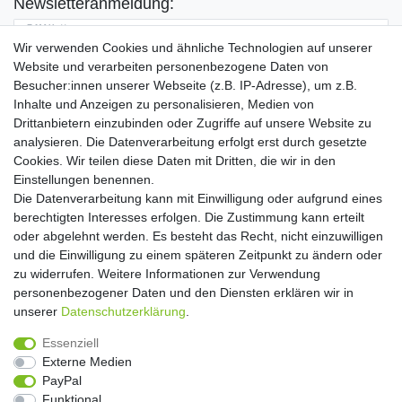
Newsletteranmeldung:
E-MAIL **
Wir verwenden Cookies und ähnliche Technologien auf unserer
Website und verarbeiten personenbezogene Daten von
Hiermit bestätige ich, dass ich die
Daten­schutz­erklärung
gelesen habe. Meine
Besucher:innen unserer Webseite (z.B. IP-Adresse), um z.B.
Einwilligung kann ich jederzeit widerrufen.**
Inhalte und Anzeigen zu personalisieren, Medien von
Drittanbietern einzubinden oder Zugriffe auf unsere Website zu
Abonnieren
analysieren. Die Datenverarbeitung erfolgt erst durch gesetzte
Cookies. Wir teilen diese Daten mit Dritten, die wir in den
** Hierbei handelt es sich um ein Pflichtfeld.
Einstellungen benennen.
Die Datenverarbeitung kann mit Einwilligung oder aufgrund eines
Widerrufs­recht
Widerrufs­formular
Impressum
berechtigten Interesses erfolgen. Die Zustimmung kann erteilt
oder abgelehnt werden. Es besteht das Recht, nicht einzuwilligen
und die Einwilligung zu einem späteren Zeitpunkt zu ändern oder
Daten­schutz­erklärung
AGB
Kontakt
zu widerrufen. Weitere Informationen zur Verwendung
personenbezogener Daten und den Diensten erklären wir in
unserer
Daten­schutz­erklärung
.
Copyright 2016 | Dekushop.de | Alle Rechte vorbehalten. |
Essenziell
Angebote gelten nur für Industrie, Handel, Handwerk und
Externe Medien
Gewerbe. Preise zzgl. gesetzl. Mwst.
PayPal
Funktional