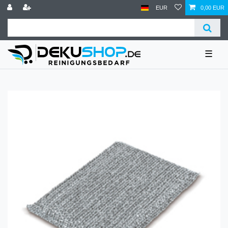
EUR
0,00 EUR
☰