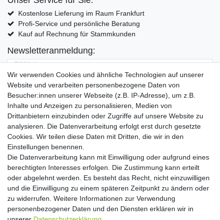
Kostenlose Lieferung im Raum Frankfurt
Profi-Service und persönliche Beratung
Kauf auf Rechnung für Stammkunden
Newsletteranmeldung:
E-MAIL **
Wir verwenden Cookies und ähnliche Technologien auf unserer
Website und verarbeiten personenbezogene Daten von
Hiermit bestätige ich, dass ich die
Daten­schutz­erklärung
gelesen habe. Meine
Besucher:innen unserer Webseite (z.B. IP-Adresse), um z.B.
Einwilligung kann ich jederzeit widerrufen.**
Inhalte und Anzeigen zu personalisieren, Medien von
Drittanbietern einzubinden oder Zugriffe auf unsere Website zu
Abonnieren
analysieren. Die Datenverarbeitung erfolgt erst durch gesetzte
Cookies. Wir teilen diese Daten mit Dritten, die wir in den
** Hierbei handelt es sich um ein Pflichtfeld.
Einstellungen benennen.
Die Datenverarbeitung kann mit Einwilligung oder aufgrund eines
Widerrufs­recht
Widerrufs­formular
Impressum
berechtigten Interesses erfolgen. Die Zustimmung kann erteilt
oder abgelehnt werden. Es besteht das Recht, nicht einzuwilligen
und die Einwilligung zu einem späteren Zeitpunkt zu ändern oder
Daten­schutz­erklärung
AGB
Kontakt
zu widerrufen. Weitere Informationen zur Verwendung
personenbezogener Daten und den Diensten erklären wir in
unserer
Daten­schutz­erklärung
.