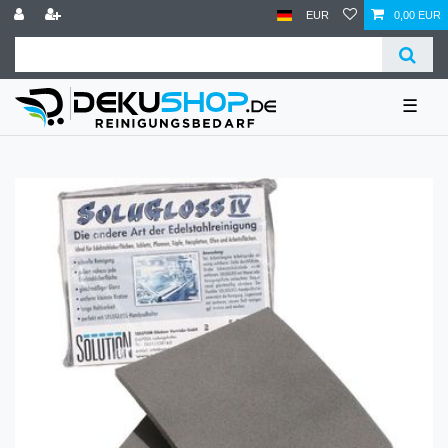
EUR
0,00 EUR
☰