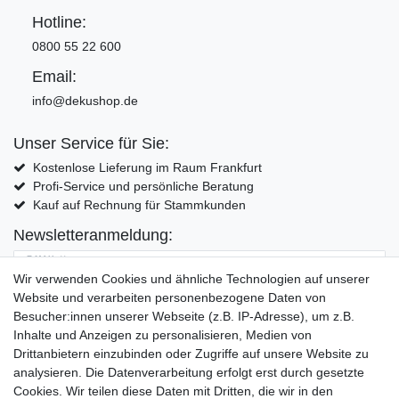
Hotline:
0800 55 22 600
Email:
info@dekushop.de
Unser Service für Sie:
Kostenlose Lieferung im Raum Frankfurt
Profi-Service und persönliche Beratung
Kauf auf Rechnung für Stammkunden
Newsletteranmeldung:
E-MAIL **
Wir verwenden Cookies und ähnliche Technologien auf unserer
Website und verarbeiten personenbezogene Daten von
Hiermit bestätige ich, dass ich die
Daten­schutz­erklärung
gelesen habe. Meine
Besucher:innen unserer Webseite (z.B. IP-Adresse), um z.B.
Einwilligung kann ich jederzeit widerrufen.**
Inhalte und Anzeigen zu personalisieren, Medien von
Drittanbietern einzubinden oder Zugriffe auf unsere Website zu
Abonnieren
analysieren. Die Datenverarbeitung erfolgt erst durch gesetzte
Cookies. Wir teilen diese Daten mit Dritten, die wir in den
** Hierbei handelt es sich um ein Pflichtfeld.