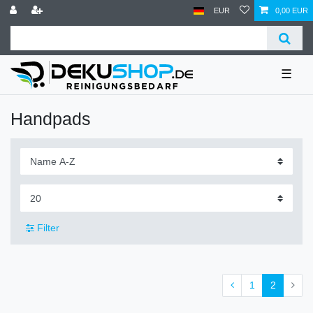
EUR
0,00 EUR
☰
Handpads
Filter
1
2