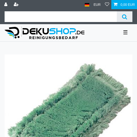
EUR
0,00 EUR
☰