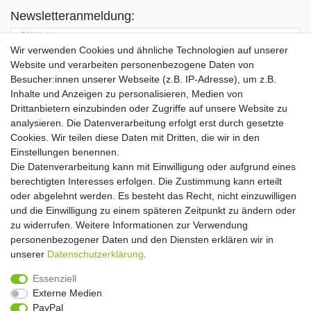
Newsletteranmeldung:
E-MAIL **
Wir verwenden Cookies und ähnliche Technologien auf unserer
Website und verarbeiten personenbezogene Daten von
Hiermit bestätige ich, dass ich die
Daten­schutz­erklärung
gelesen habe. Meine
Besucher:innen unserer Webseite (z.B. IP-Adresse), um z.B.
Einwilligung kann ich jederzeit widerrufen.**
Inhalte und Anzeigen zu personalisieren, Medien von
Drittanbietern einzubinden oder Zugriffe auf unsere Website zu
Abonnieren
analysieren. Die Datenverarbeitung erfolgt erst durch gesetzte
Cookies. Wir teilen diese Daten mit Dritten, die wir in den
** Hierbei handelt es sich um ein Pflichtfeld.
Einstellungen benennen.
Die Datenverarbeitung kann mit Einwilligung oder aufgrund eines
Widerrufs­recht
Widerrufs­formular
Impressum
berechtigten Interesses erfolgen. Die Zustimmung kann erteilt
oder abgelehnt werden. Es besteht das Recht, nicht einzuwilligen
und die Einwilligung zu einem späteren Zeitpunkt zu ändern oder
Daten­schutz­erklärung
AGB
Kontakt
zu widerrufen. Weitere Informationen zur Verwendung
personenbezogener Daten und den Diensten erklären wir in
unserer
Daten­schutz­erklärung
.
Copyright 2016 | Dekushop.de | Alle Rechte vorbehalten. |
Essenziell
Angebote gelten nur für Industrie, Handel, Handwerk und
Externe Medien
Gewerbe. Preise zzgl. gesetzl. Mwst.
PayPal