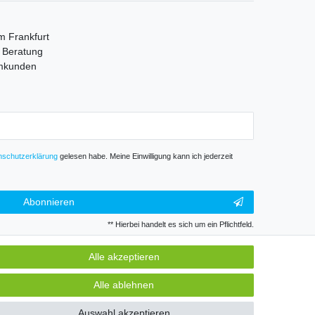
m Frankfurt
e Beratung
mmkunden
­schutz­erklärung
gelesen habe. Meine Einwilligung kann ich jederzeit
Abonnieren
** Hierbei handelt es sich um ein Pflichtfeld.
Alle akzeptieren
GB
Kontakt
Alle ablehnen
Auswahl akzeptieren