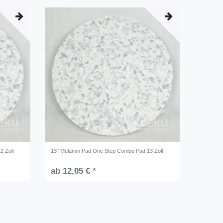
2 Zoll
13" Melamin Pad One Step Combo Pad 13 Zoll
ab 12,05 € *