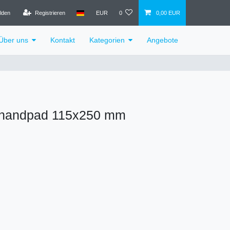
lden
Registrieren
EUR
0
0,00 EUR
Über uns
Kontakt
Kategorien
Angebote
handpad 115x250 mm