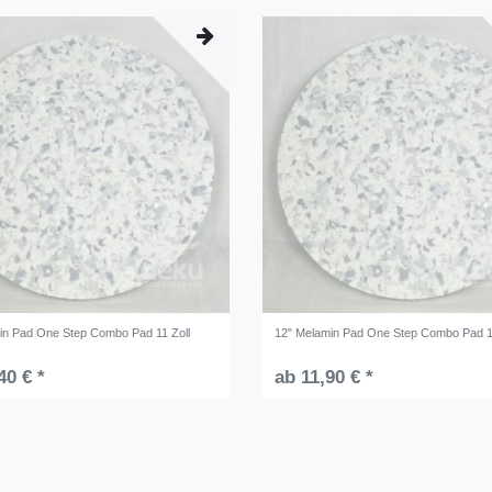
in Pad One Step Combo Pad 11 Zoll
12" Melamin Pad One Step Combo Pad 1
40 € *
ab 11,90 € *