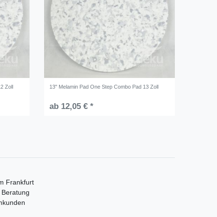
2 Zoll
13" Melamin Pad One Step Combo Pad 13 Zoll
ab 12,05 € *
m Frankfurt
e Beratung
mmkunden