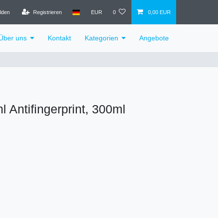
lden
Registrieren
EUR
0
0,00 EUR
Über uns
Kontakt
Kategorien
Angebote
l Antifingerprint, 300ml