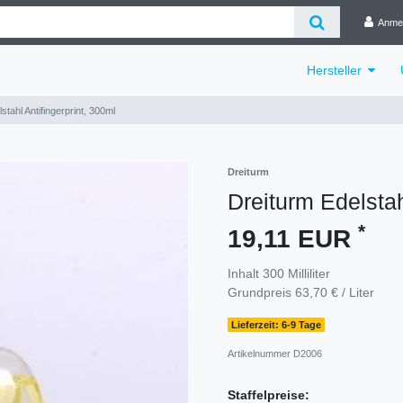
Anme
Hersteller
stahl Antifingerprint, 300ml
Dreiturm
Dreiturm Edelstah
*
19,11 EUR
Inhalt
300
Milliliter
Grundpreis
63,70 € / Liter
Lieferzeit: 6-9 Tage
Artikelnummer
D2006
Staffelpreise: