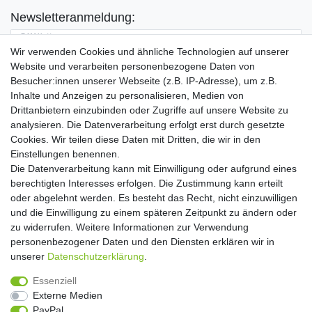
Newsletteranmeldung:
E-MAIL **
Wir verwenden Cookies und ähnliche Technologien auf unserer
Website und verarbeiten personenbezogene Daten von
Hiermit bestätige ich, dass ich die
Daten­schutz­erklärung
gelesen habe. Meine
Besucher:innen unserer Webseite (z.B. IP-Adresse), um z.B.
Einwilligung kann ich jederzeit widerrufen.**
Inhalte und Anzeigen zu personalisieren, Medien von
Drittanbietern einzubinden oder Zugriffe auf unsere Website zu
Abonnieren
analysieren. Die Datenverarbeitung erfolgt erst durch gesetzte
Cookies. Wir teilen diese Daten mit Dritten, die wir in den
** Hierbei handelt es sich um ein Pflichtfeld.
Einstellungen benennen.
Die Datenverarbeitung kann mit Einwilligung oder aufgrund eines
Widerrufs­recht
Widerrufs­formular
Impressum
berechtigten Interesses erfolgen. Die Zustimmung kann erteilt
oder abgelehnt werden. Es besteht das Recht, nicht einzuwilligen
und die Einwilligung zu einem späteren Zeitpunkt zu ändern oder
Daten­schutz­erklärung
AGB
Kontakt
zu widerrufen. Weitere Informationen zur Verwendung
personenbezogener Daten und den Diensten erklären wir in
unserer
Daten­schutz­erklärung
.
Copyright 2016 | Dekushop.de | Alle Rechte vorbehalten. |
Essenziell
Angebote gelten nur für Industrie, Handel, Handwerk und
Externe Medien
Gewerbe. Preise zzgl. gesetzl. Mwst.
PayPal