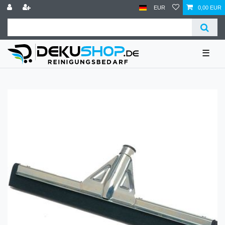
EUR
0,00 EUR
☰