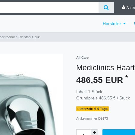
Anme
Hersteller
aartrockner Edelstahl Optik
All Care
Mediclinics Haart
*
486,55 EUR
Inhalt
1
Stück
Grundpreis
486,55 € / Stück
Lieferzeit: 6-9 Tage
Artikelnummer
D9173