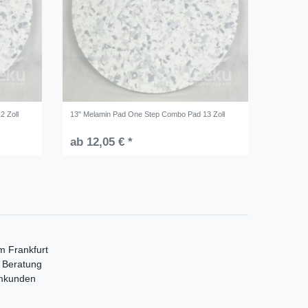
2 Zoll
13" Melamin Pad One Step Combo Pad 13 Zoll
ab 12,05 € *
m Frankfurt
e Beratung
mmkunden