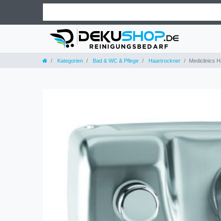
Kategorien
Bad & WC & Pflege
Haartrockner
Mediclinics H