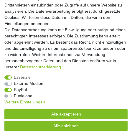
Drittanbietern einzubinden oder Zugriffe auf unsere Website zu
Abonnieren
analysieren. Die Datenverarbeitung erfolgt erst durch gesetzte
Cookies. Wir teilen diese Daten mit Dritten, die wir in den
** Hierbei handelt es sich um ein Pflichtfeld.
Einstellungen benennen.
Die Datenverarbeitung kann mit Einwilligung oder aufgrund eines
Widerrufs­recht
Widerrufs­formular
Impressum
berechtigten Interesses erfolgen. Die Zustimmung kann erteilt
oder abgelehnt werden. Es besteht das Recht, nicht einzuwilligen
und die Einwilligung zu einem späteren Zeitpunkt zu ändern oder
Daten­schutz­erklärung
AGB
Kontakt
zu widerrufen. Weitere Informationen zur Verwendung
personenbezogener Daten und den Diensten erklären wir in
unserer
Daten­schutz­erklärung
.
Copyright 2016 | Dekushop.de | Alle Rechte vorbehalten. |
Essenziell
Angebote gelten nur für Industrie, Handel, Handwerk und
Externe Medien
Gewerbe. Preise zzgl. gesetzl. Mwst.
PayPal
Funktional
Weitere Einstellungen
Widerrufs­recht
Widerrufs­formular
Impressum
Alle akzeptieren
Daten­schutz­erklärung
AGB
Kontakt
Alle ablehnen