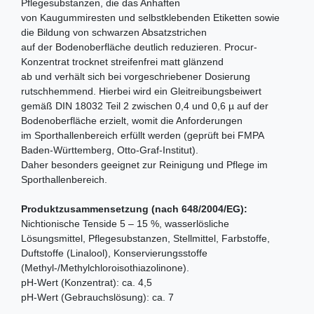
Pflegesubstanzen, die das Anhaften
von Kaugummiresten und selbstklebenden Etiketten sowie
die Bildung von schwarzen Absatzstrichen
auf der Bodenoberfläche deutlich reduzieren. Procur-
Konzentrat trocknet streifenfrei matt glänzend
ab und verhält sich bei vorgeschriebener Dosierung
rutschhemmend. Hierbei wird ein Gleitreibungsbeiwert
gemäß DIN 18032 Teil 2 zwischen 0,4 und 0,6 µ auf der
Bodenoberfläche erzielt, womit die Anforderungen
im Sporthallenbereich erfüllt werden (geprüft bei FMPA
Baden-Württemberg, Otto-Graf-Institut).
Daher besonders geeignet zur Reinigung und Pflege im
Sporthallenbereich.
Produktzusammensetzung (nach 648/2004/EG):
Nichtionische Tenside 5 – 15 %, wasserlösliche
Lösungsmittel, Pflegesubstanzen, Stellmittel, Farbstoffe,
Duftstoffe (Linalool), Konservierungsstoffe
(Methyl-/Methylchloroisothiazolinone).
pH-Wert (Konzentrat): ca. 4,5
pH-Wert (Gebrauchslösung): ca. 7