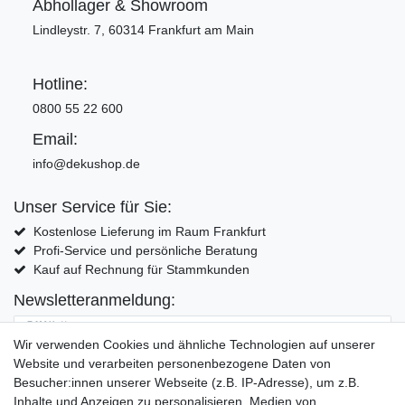
Abhollager & Showroom
Lindleystr. 7, 60314 Frankfurt am Main
Hotline:
0800 55 22 600
Email:
info@dekushop.de
Unser Service für Sie:
Kostenlose Lieferung im Raum Frankfurt
Profi-Service und persönliche Beratung
Kauf auf Rechnung für Stammkunden
Newsletteranmeldung:
E-MAIL **
Wir verwenden Cookies und ähnliche Technologien auf unserer
Website und verarbeiten personenbezogene Daten von
Hiermit bestätige ich, dass ich die
Daten­schutz­erklärung
gelesen habe. Meine
Besucher:innen unserer Webseite (z.B. IP-Adresse), um z.B.
Einwilligung kann ich jederzeit widerrufen.**
Inhalte und Anzeigen zu personalisieren, Medien von