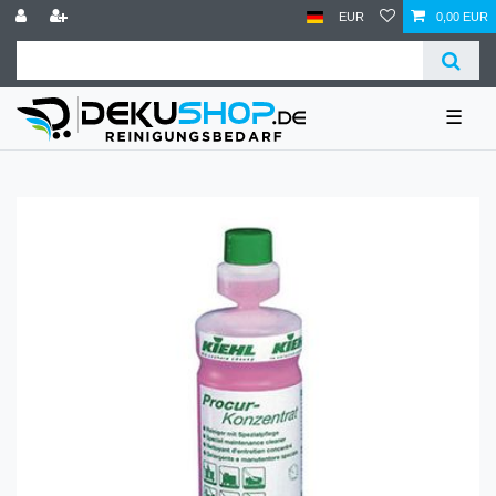
EUR
0,00 EUR
☰