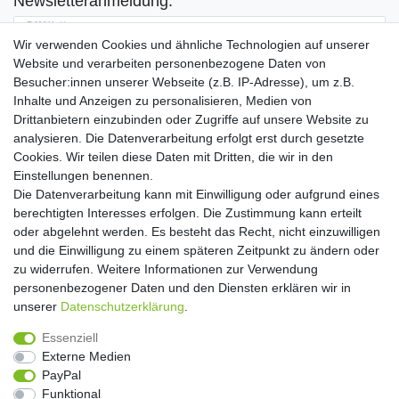
Newsletteranmeldung:
E-MAIL **
Wir verwenden Cookies und ähnliche Technologien auf unserer
Website und verarbeiten personenbezogene Daten von
Hiermit bestätige ich, dass ich die
Daten­schutz­erklärung
gelesen habe. Meine
Besucher:innen unserer Webseite (z.B. IP-Adresse), um z.B.
Einwilligung kann ich jederzeit widerrufen.**
Inhalte und Anzeigen zu personalisieren, Medien von
Drittanbietern einzubinden oder Zugriffe auf unsere Website zu
Abonnieren
analysieren. Die Datenverarbeitung erfolgt erst durch gesetzte
Cookies. Wir teilen diese Daten mit Dritten, die wir in den
** Hierbei handelt es sich um ein Pflichtfeld.
Einstellungen benennen.
Die Datenverarbeitung kann mit Einwilligung oder aufgrund eines
Widerrufs­recht
Widerrufs­formular
Impressum
berechtigten Interesses erfolgen. Die Zustimmung kann erteilt
oder abgelehnt werden. Es besteht das Recht, nicht einzuwilligen
und die Einwilligung zu einem späteren Zeitpunkt zu ändern oder
Daten­schutz­erklärung
AGB
Kontakt
zu widerrufen. Weitere Informationen zur Verwendung
personenbezogener Daten und den Diensten erklären wir in
unserer
Daten­schutz­erklärung
.
Copyright 2016 | Dekushop.de | Alle Rechte vorbehalten. |
Essenziell
Angebote gelten nur für Industrie, Handel, Handwerk und
Externe Medien
Gewerbe. Preise zzgl. gesetzl. Mwst.
PayPal
Funktional