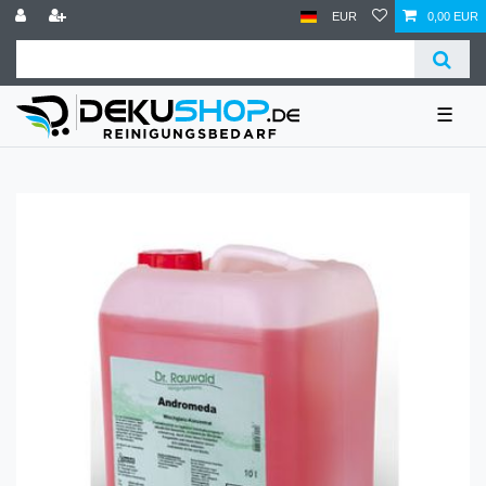
EUR
0,00 EUR
☰