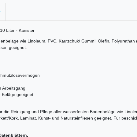
r
0 Liter - Kanister
odenbeläge wie Linoleum, PVC, Kautschuk/ Gummi, Olefin, Polyurethan 
esen geeignet.
Schmutzlösevermögen
m Arbeitsgang
e Beläge geeignet
r die Reinigung und Pflege aller wasserfesten Bodenbeläge wie Linol
kett/Kork, Laminat, Kunst- und Natursteinfliesen geeignet. Für besch
Datenblättern.