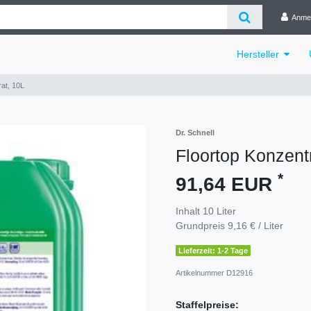
Anme
Hersteller
at, 10L
Dr. Schnell
Floortop Konzent
*
91,64 EUR
Inhalt
10
Liter
Grundpreis
9,16 € / Liter
Lieferzeit: 1-2 Tage
Artikelnummer
D12916
Staffelpreise: