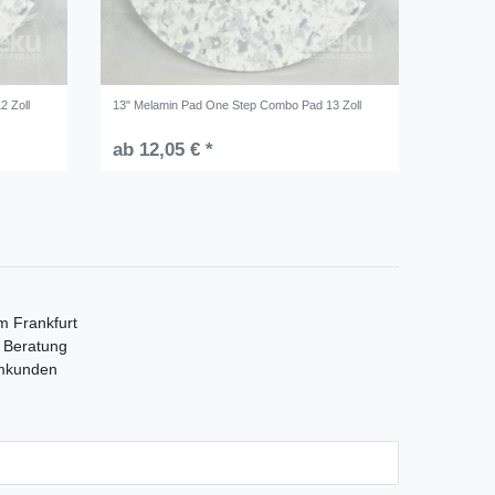
2 Zoll
13" Melamin Pad One Step Combo Pad 13 Zoll
ab 12,05 € *
m Frankfurt
e Beratung
mmkunden