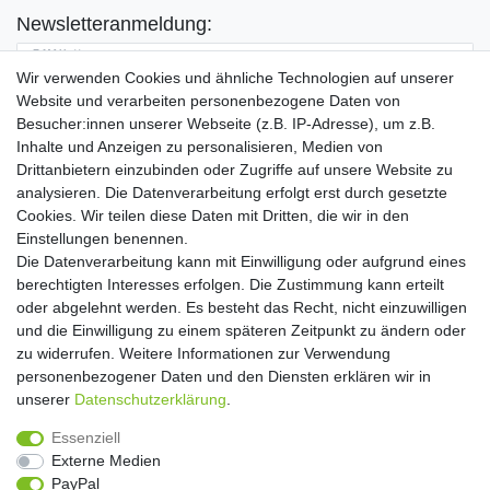
Newsletteranmeldung:
E-MAIL **
Wir verwenden Cookies und ähnliche Technologien auf unserer
Website und verarbeiten personenbezogene Daten von
Hiermit bestätige ich, dass ich die
Daten­schutz­erklärung
gelesen habe. Meine
Besucher:innen unserer Webseite (z.B. IP-Adresse), um z.B.
Einwilligung kann ich jederzeit widerrufen.**
Inhalte und Anzeigen zu personalisieren, Medien von
Drittanbietern einzubinden oder Zugriffe auf unsere Website zu
Abonnieren
analysieren. Die Datenverarbeitung erfolgt erst durch gesetzte
Cookies. Wir teilen diese Daten mit Dritten, die wir in den
** Hierbei handelt es sich um ein Pflichtfeld.
Einstellungen benennen.
Die Datenverarbeitung kann mit Einwilligung oder aufgrund eines
Widerrufs­recht
Widerrufs­formular
Impressum
berechtigten Interesses erfolgen. Die Zustimmung kann erteilt
oder abgelehnt werden. Es besteht das Recht, nicht einzuwilligen
und die Einwilligung zu einem späteren Zeitpunkt zu ändern oder
Daten­schutz­erklärung
AGB
Kontakt
zu widerrufen. Weitere Informationen zur Verwendung
personenbezogener Daten und den Diensten erklären wir in
unserer
Daten­schutz­erklärung
.
Copyright 2016 | Dekushop.de | Alle Rechte vorbehalten. |
Essenziell
Angebote gelten nur für Industrie, Handel, Handwerk und
Externe Medien
Gewerbe. Preise zzgl. gesetzl. Mwst.
PayPal