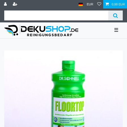
EUR
0,00 EUR
☰