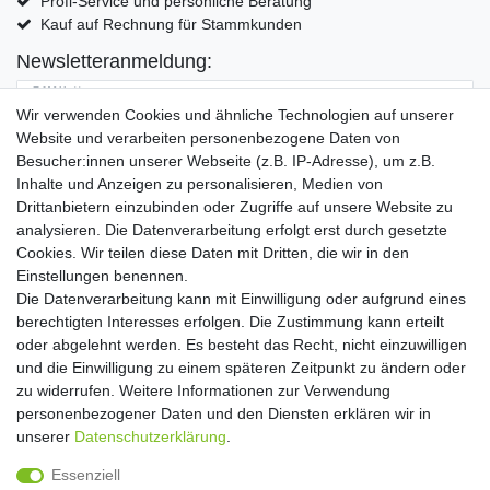
Profi-Service und persönliche Beratung
Kauf auf Rechnung für Stammkunden
Newsletteranmeldung:
E-MAIL **
Wir verwenden Cookies und ähnliche Technologien auf unserer
Website und verarbeiten personenbezogene Daten von
Hiermit bestätige ich, dass ich die
Daten­schutz­erklärung
gelesen habe. Meine
Besucher:innen unserer Webseite (z.B. IP-Adresse), um z.B.
Einwilligung kann ich jederzeit widerrufen.**
Inhalte und Anzeigen zu personalisieren, Medien von
Drittanbietern einzubinden oder Zugriffe auf unsere Website zu
Abonnieren
analysieren. Die Datenverarbeitung erfolgt erst durch gesetzte
Cookies. Wir teilen diese Daten mit Dritten, die wir in den
** Hierbei handelt es sich um ein Pflichtfeld.
Einstellungen benennen.
Die Datenverarbeitung kann mit Einwilligung oder aufgrund eines
Widerrufs­recht
Widerrufs­formular
Impressum
berechtigten Interesses erfolgen. Die Zustimmung kann erteilt
oder abgelehnt werden. Es besteht das Recht, nicht einzuwilligen
und die Einwilligung zu einem späteren Zeitpunkt zu ändern oder
Daten­schutz­erklärung
AGB
Kontakt
zu widerrufen. Weitere Informationen zur Verwendung
personenbezogener Daten und den Diensten erklären wir in
unserer
Daten­schutz­erklärung
.
Copyright 2016 | Dekushop.de | Alle Rechte vorbehalten. |
Essenziell
Angebote gelten nur für Industrie, Handel, Handwerk und