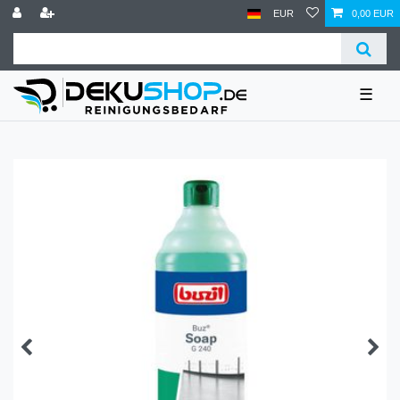
EUR
0,00 EUR
☰