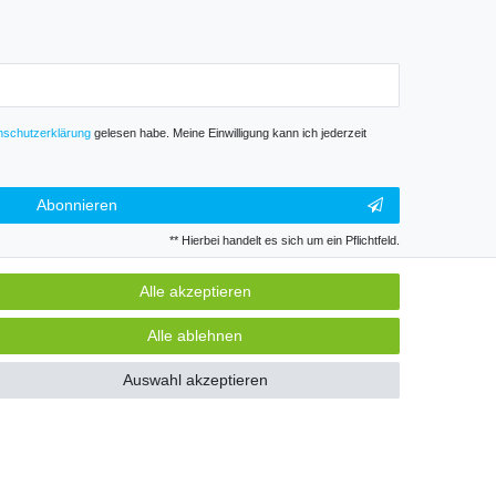
­schutz­erklärung
gelesen habe. Meine Einwilligung kann ich jederzeit
Abonnieren
** Hierbei handelt es sich um ein Pflichtfeld.
Alle akzeptieren
GB
Kontakt
Alle ablehnen
Auswahl akzeptieren
k und Gewerbe. Preise zzgl. gesetzl. Mwst.
GB
Kontakt