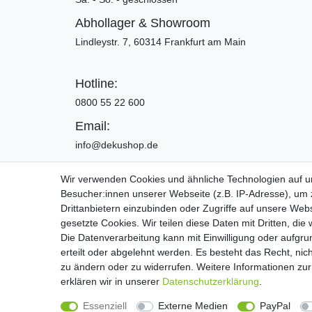
Abhollager & Showroom
Lindleystr. 7, 60314 Frankfurt am Main
Hotline:
0800 55 22 600
Email:
info@dekushop.de
Wir verwenden Cookies und ähnliche Technologien auf 
Besucher:innen unserer Webseite (z.B. IP-Adresse), um z
Widerrufs­recht
Drittanbietern einzubinden oder Zugriffe auf unsere Webs
gesetzte Cookies. Wir teilen diese Daten mit Dritten, die
Die Datenverarbeitung kann mit Einwilligung oder aufgru
Copyright 2016 | Dekushop.de | Alle Re
erteilt oder abgelehnt werden. Es besteht das Recht, nich
zu ändern oder zu widerrufen. Weitere Informationen 
erklären wir in unserer
Daten­schutz­erklärung
.
Widerrufs­recht
Essenziell
Externe Medien
PayPal