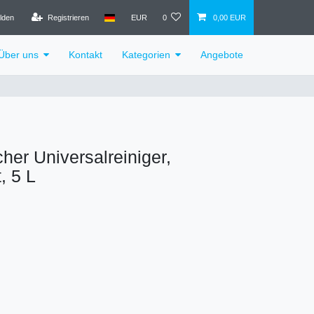
lden
Registrieren
EUR
0
0,00 EUR
Über uns
Kontakt
Kategorien
Angebote
er Universalreiniger,
, 5 L