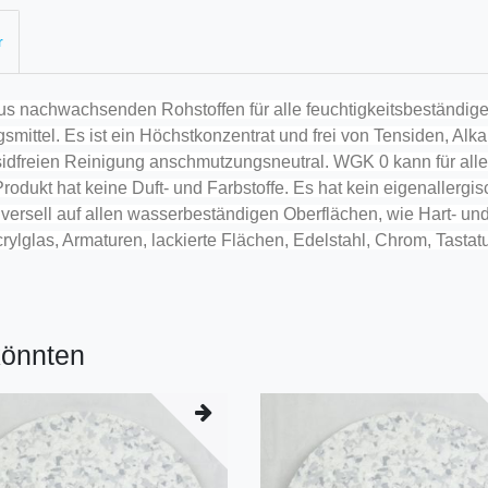
r
aus nachwachsenden Rohstoffen für alle feuchtigkeitsbeständig
smittel. Es ist ein Höchstkonzentrat und frei von Tensiden, A
nsidfreien Reinigung anschmutzungsneutral. WGK 0 kann für al
dukt hat keine Duft- und Farbstoffe. Es hat kein eigenallergisc
sell auf allen wasserbeständigen Oberflächen, wie Hart- und
rylglas, Armaturen, lackierte Flächen, Edelstahl, Chrom, Tasta
könnten