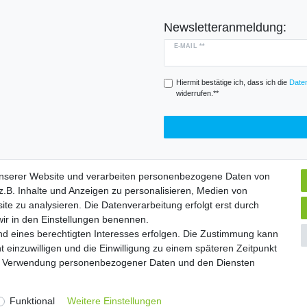
Newsletteranmeldung:
E-MAIL **
Hiermit bestätige ich, dass ich die
Daten
widerrufen.**
unserer Website und verarbeiten personenbezogene Daten von
.B. Inhalte und Anzeigen zu personalisieren, Medien von
Widerrufs­formular
Impressum
Daten­schutz­erklärung
A
ite zu analysieren. Die Datenverarbeitung erfolgt erst durch
 wir in den Einstellungen benennen.
nd eines berechtigten Interesses erfolgen. Die Zustimmung kann
chte vorbehalten. | Angebote gelten nur für Industrie, Handel, Handwer
t einzuwilligen und die Einwilligung zu einem späteren Zeitpunkt
zur Verwendung personenbezogener Daten und den Diensten
Widerrufs­formular
Impressum
Daten­schutz­erklärung
A
Funktional
Weitere Einstellungen