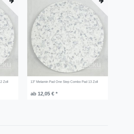
2 Zoll
13" Melamin Pad One Step Combo Pad 13 Zoll
ab 12,05 € *