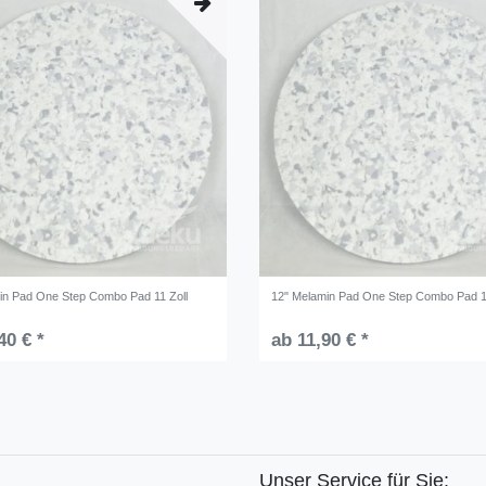
in Pad One Step Combo Pad 11 Zoll
12" Melamin Pad One Step Combo Pad 1
40 € *
ab 11,90 € *
Unser Service für Sie: