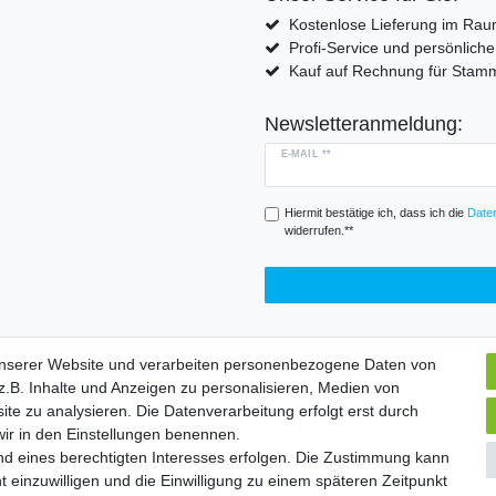
Kostenlose Lieferung im Rau
Profi-Service und persönlich
Kauf auf Rechnung für Sta
Newsletteranmeldung:
E-MAIL **
Hiermit bestätige ich, dass ich die
Daten
widerrufen.**
unserer Website und verarbeiten personenbezogene Daten von
.B. Inhalte und Anzeigen zu personalisieren, Medien von
Widerrufs­formular
Impressum
Daten­schutz­erklärung
A
ite zu analysieren. Die Datenverarbeitung erfolgt erst durch
 wir in den Einstellungen benennen.
nd eines berechtigten Interesses erfolgen. Die Zustimmung kann
chte vorbehalten. | Angebote gelten nur für Industrie, Handel, Handwer
t einzuwilligen und die Einwilligung zu einem späteren Zeitpunkt