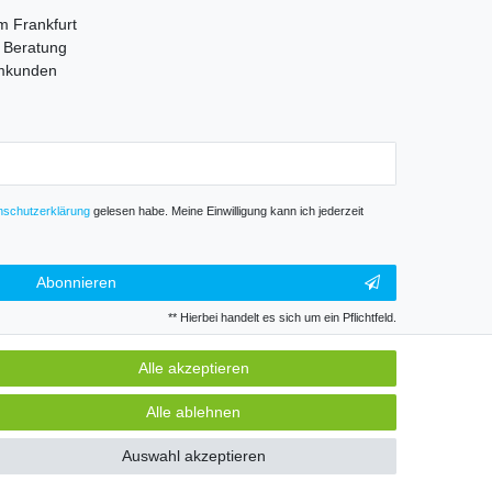
m Frankfurt
e Beratung
mmkunden
­schutz­erklärung
gelesen habe. Meine Einwilligung kann ich jederzeit
Abonnieren
** Hierbei handelt es sich um ein Pflichtfeld.
Alle akzeptieren
GB
Kontakt
Alle ablehnen
Auswahl akzeptieren
k und Gewerbe. Preise zzgl. gesetzl. Mwst.