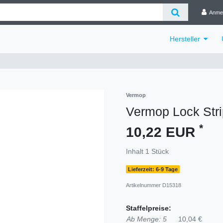
Anme
Hersteller
Vermop
Vermop Lock Stri
*
10,22 EUR
Inhalt
1
Stück
Lieferzeit: 6-9 Tage
Artikelnummer
D15318
Staffelpreise:
Ab Menge: 5
10,04 €