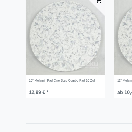
10" Melamin Pad One Step Combo Pad 10 Zoll
11" Melam
12,99 € *
ab 10,