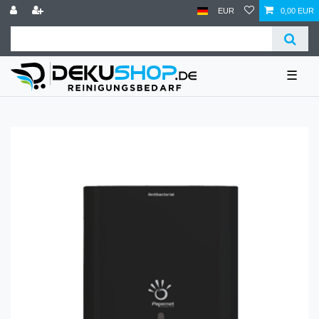
EUR
0,00 EUR
☰