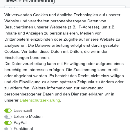
Newsletteranmeldung:
E-MAIL **
Wir verwenden Cookies und ähnliche Technologien auf unserer
Website und verarbeiten personenbezogene Daten von
Hiermit bestätige ich, dass ich die
Daten­schutz­erklärung
gelesen habe. Meine
Besucher:innen unserer Webseite (z.B. IP-Adresse), um z.B.
Einwilligung kann ich jederzeit widerrufen.**
Inhalte und Anzeigen zu personalisieren, Medien von
Drittanbietern einzubinden oder Zugriffe auf unsere Website zu
Abonnieren
analysieren. Die Datenverarbeitung erfolgt erst durch gesetzte
Cookies. Wir teilen diese Daten mit Dritten, die wir in den
** Hierbei handelt es sich um ein Pflichtfeld.
Einstellungen benennen.
Die Datenverarbeitung kann mit Einwilligung oder aufgrund eines
Widerrufs­recht
Widerrufs­formular
Impressum
berechtigten Interesses erfolgen. Die Zustimmung kann erteilt
oder abgelehnt werden. Es besteht das Recht, nicht einzuwilligen
und die Einwilligung zu einem späteren Zeitpunkt zu ändern oder
Daten­schutz­erklärung
AGB
Kontakt
zu widerrufen. Weitere Informationen zur Verwendung
personenbezogener Daten und den Diensten erklären wir in
unserer
Daten­schutz­erklärung
.
Copyright 2016 | Dekushop.de | Alle Rechte vorbehalten. |
Essenziell
Angebote gelten nur für Industrie, Handel, Handwerk und
Externe Medien
Gewerbe. Preise zzgl. gesetzl. Mwst.
PayPal
Funktional