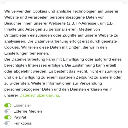
E-MAIL **
Wir verwenden Cookies und ähnliche Technologien auf unserer
Website und verarbeiten personenbezogene Daten von
Hiermit bestätige ich, dass ich die
Daten­schutz­erklärung
gelesen habe. Meine
Besucher:innen unserer Webseite (z.B. IP-Adresse), um z.B.
Einwilligung kann ich jederzeit widerrufen.**
Inhalte und Anzeigen zu personalisieren, Medien von
Drittanbietern einzubinden oder Zugriffe auf unsere Website zu
Abonnieren
analysieren. Die Datenverarbeitung erfolgt erst durch gesetzte
Cookies. Wir teilen diese Daten mit Dritten, die wir in den
** Hierbei handelt es sich um ein Pflichtfeld.
Einstellungen benennen.
Die Datenverarbeitung kann mit Einwilligung oder aufgrund eines
Widerrufs­recht
Widerrufs­formular
Impressum
berechtigten Interesses erfolgen. Die Zustimmung kann erteilt
oder abgelehnt werden. Es besteht das Recht, nicht einzuwilligen
und die Einwilligung zu einem späteren Zeitpunkt zu ändern oder
Daten­schutz­erklärung
AGB
Kontakt
zu widerrufen. Weitere Informationen zur Verwendung
personenbezogener Daten und den Diensten erklären wir in
unserer
Daten­schutz­erklärung
.
Copyright 2016 | Dekushop.de | Alle Rechte vorbehalten. |
Essenziell
Angebote gelten nur für Industrie, Handel, Handwerk und
Externe Medien
Gewerbe. Preise zzgl. gesetzl. Mwst.
PayPal
Funktional