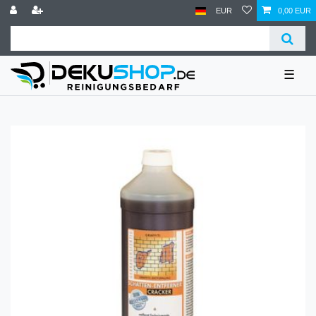
EUR
0,00 EUR
☰